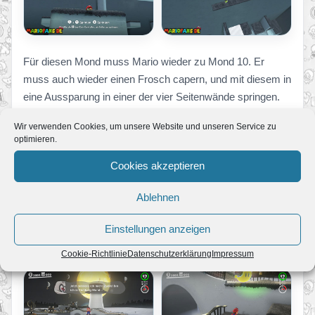
Für diesen Mond muss Mario wieder zu Mond 10. Er
muss auch wieder einen Frosch capern, und mit diesem in
eine Aussparung in einer der vier Seitenwände springen.
Sie befindet sich relativ am Ende des Hindernisparcours‘.
Wir verwenden Cookies, um unsere Website und unseren Service zu
optimieren.
12: Der vergessene Schatz
Cookies akzeptieren
Ablehnen
Einstellungen anzeigen
Cookie-Richtlinie
Datenschutzerklärung
Impressum