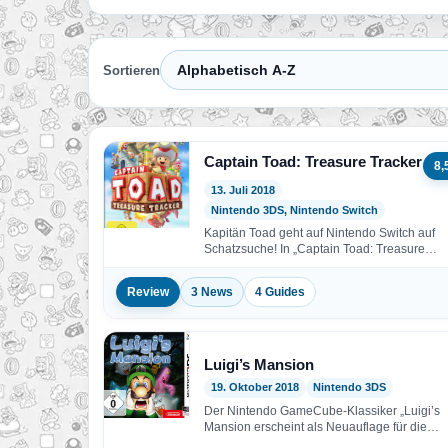
Sortieren
Captain Toad: Treasure Tracker
8,
13. Juli 2018
Nintendo 3DS, Nintendo Switch
Kapitän Toad geht auf Nintendo Switch auf
Schatzsuche! In „Captain Toad: Treasure
Tracker“ für Nintendo Switch…
Review
3 News
4 Guides
Luigi’s Mansion
19. Oktober 2018
Nintendo 3DS
Der Nintendo GameCube-Klassiker „Luigi’s
Mansion erscheint als Neuauflage für die
Systeme der Nintendo 3DS-Familie! Nun