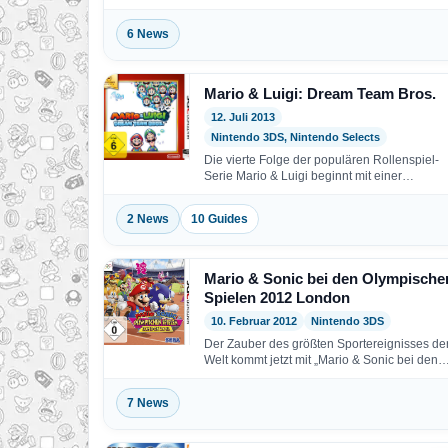
können…
6 News
Mario & Luigi: Dream Team Bros.
12. Juli 2013
Nintendo 3DS, Nintendo Selects
Die vierte Folge der populären Rollenspiel-
Serie Mario & Luigi beginnt mit einer
mysteriösen Einladung: Prinzessin Peach…
2 News
10 Guides
Mario & Sonic bei den Olympische
Spielen 2012 London
10. Februar 2012
Nintendo 3DS
Der Zauber des größten Sportereignisses de
Welt kommt jetzt mit „Mario & Sonic bei den
Olympischen…
7 News