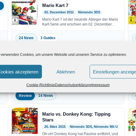
Mario Kart 7
02. Dezember 2011
Nintendo 3DS
Mario Kart 7 ist der neueste Ableger der Mario
Kart-Serie und erschien am 02. Dezember
2011…
24 News
3 Guides
 verwenden Cookies, um unsere Website und unseren Service zu optimieren.
5
Mario Party: Star Rush
8.5
07. Oktober 2016
Nintendo 3DS
ookies akzeptieren
Ablehnen
Einstellungen anzeig
Mario Party mal viel flotter: Diesmal ziehen alle
gleichzeitig! Schließe dich mit Mario, Peach,
Donkey Kong…
Cookie-Richtlinie
Datenschutzerklärung
Impressum
Review
14 News
Mario vs. Donkey Kong: Tipping
Stars
20. März 2015
Nintendo 3DS, Nintendo Wii U
Oh-oh! Donkey Kong hat Pauline entführt, und