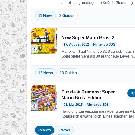
ähnelt die grundlegende Knöpfe-Steuerung
der der Vorgänger-Titel. Allerdings…
11 News
2 Guides
New Super Mario Bros. 2
17. August 2012
Nintendo 3DS
Mario kehrt auf Nintendo 3DS zurück – das 
Spiel bietet mehr als 80 brandneue Level i
13 News
13 Guides
Puzzle & Dragons: Super
8,
Mario Bros. Edition
08. Mai 2015
Nintendo 3DS
Handlung Ein einzigartiges Abenteuer im Pil
Königreich erwartet dich! Eines schönen Tag
tauchen rund um das Schloss…
Review
3 News