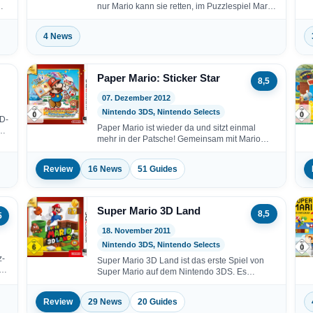
nur Mario kann sie retten, im Puzzlespiel Mario
vs.…
4 News
Paper Mario: Sticker Star
8,5
07. Dezember 2012
Nintendo 3DS, Nintendo Selects
3D-
Paper Mario ist wieder da und sitzt einmal
m…
mehr in der Patsche! Gemeinsam mit Mario
erlebst…
Review
16 News
51 Guides
Super Mario 3D Land
8,5
5
18. November 2011
Nintendo 3DS, Nintendo Selects
z-
Super Mario 3D Land ist das erste Spiel von
es
Super Mario auf dem Nintendo 3DS. Es…
Review
29 News
20 Guides