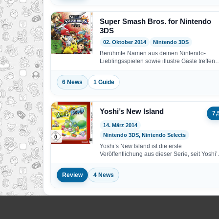
Super Smash Bros. for Nintendo
3DS
02. Oktober 2014
Nintendo 3DS
Berühmte Namen aus deinen Nintendo-
Lieblingsspielen sowie illustre Gäste treffen
sich in einem portablen Kampfspiel voller
spektakulärer…
6 News
1 Guide
Yoshi’s New Island
7,
14. März 2014
Nintendo 3DS, Nintendo Selects
Yoshi’s New Island ist die erste
Veröffentlichung aus dieser Serie, seit Yoshi’
Island DS 2006 erschienen…
Review
4 News