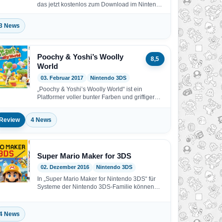
das jetzt kostenlos zum Download im Nintendo
eShop** für…
3 News
Poochy & Yoshi’s Woolly
8,5
World
03. Februar 2017
Nintendo 3DS
„Poochy & Yoshi’s Woolly World“ ist ein
Platformer voller bunter Farben und griffiger
Materialien, nur für…
Review
4 News
Super Mario Maker for 3DS
02. Dezember 2016
Nintendo 3DS
In „Super Mario Maker for Nintendo 3DS“ für
Systeme der Nintendo 3DS-Familie können
Spieler wann und…
4 News