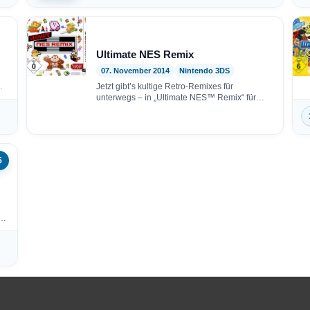
Ultimate NES Remix
07. November 2014
Nintendo 3DS
Jetzt gibt’s kultige Retro-Remixes für
unterwegs – in „Ultimate NES™ Remix“ für
Nintendo 3DS und 2DS! Es…
5
s