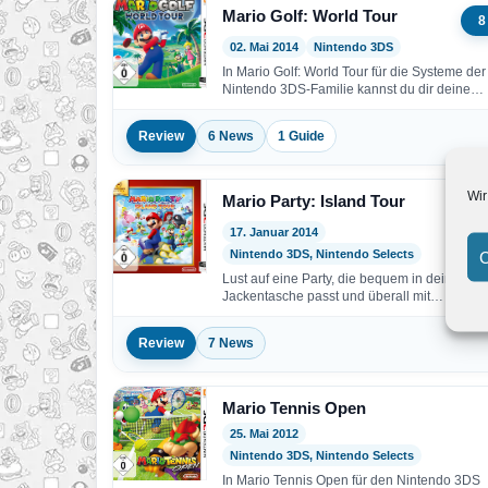
Mario Golf: World Tour
8
02. Mai 2014
Nintendo 3DS
In Mario Golf: World Tour für die Systeme der
Nintendo 3DS-Familie kannst du dir deine
Schläger…
Review
6 News
1 Guide
Wir
Mario Party: Island Tour
7,
17. Januar 2014
Nintendo 3DS, Nintendo Selects
C
Lust auf eine Party, die bequem in deine
Jackentasche passt und überall mit
hingenommen werden kann?…
Review
7 News
Mario Tennis Open
25. Mai 2012
Nintendo 3DS, Nintendo Selects
In Mario Tennis Open für den Nintendo 3DS