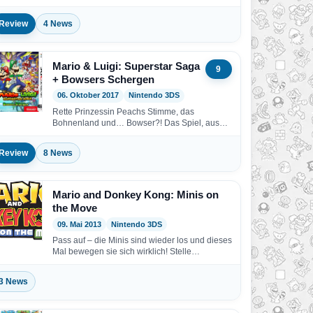
weiteren aberwitzigen Abenteuern –…
Review
4 News
Mario & Luigi: Superstar Saga
9
+ Bowsers Schergen
06. Oktober 2017
Nintendo 3DS
Rette Prinzessin Peachs Stimme, das
Bohnenland und… Bowser?! Das Spiel, aus
dem die „Mario & Luigi“-Reihe…
Review
8 News
Mario and Donkey Kong: Minis on
the Move
09. Mai 2013
Nintendo 3DS
Pass auf – die Minis sind wieder los und dieses
Mal bewegen sie sich wirklich! Stelle…
3 News