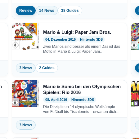
3D-Abenteuer! In „Luigi’s Mansion 2“…
Review
14 News
38 Guides
Mario & Luigi: Paper Jam Bros.
04. Dezember 2015
Nintendo 3DS
Zwei Marios sind besser als einer! Das ist das
Motto in Mario & Luigi: Paper Jam…
3 News
2 Guides
n
Mario & Sonic bei den Olympischen
Spielen: Rio 2016
08. April 2016
Nintendo 3DS
r
Die Disziplinen 14 olympische Wettkämpfe –
von Fußball bis Tischtennis – erwarten dich.
Neben bekannten Disziplinen…
3 News