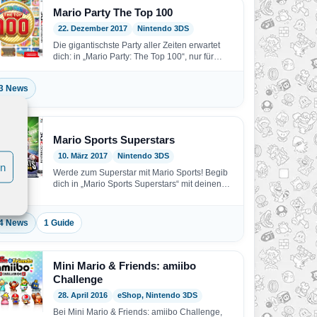
Mario Party The Top 100
22. Dezember 2017
Nintendo 3DS
Die gigantischste Party aller Zeiten erwartet
dich: in „Mario Party: The Top 100“, nur für
Systeme…
3 News
Mario Sports Superstars
10. März 2017
Nintendo 3DS
en
Werde zum Superstar mit Mario Sports! Begib
dich in „Mario Sports Superstars“ mit deinen
Lieblingsfiguren aufs…
4 News
1 Guide
Mini Mario & Friends: amiibo
Challenge
28. April 2016
eShop, Nintendo 3DS
Bei Mini Mario & Friends: amiibo Challenge,