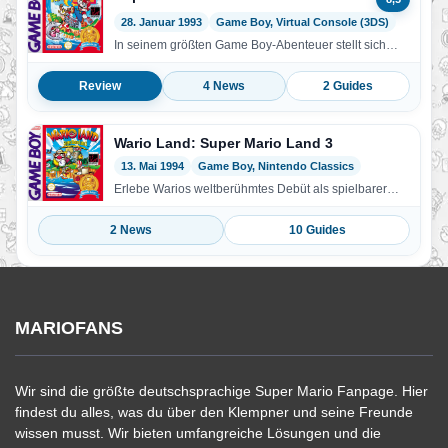
28. Januar 1993
Game Boy, Virtual Console (3DS)
In seinem größten Game Boy-Abenteuer stellt sich
Mario seinem Widersacher Wario entgegen, der Mario
Land besetzt…
Review
4 News
2 Guides
Wario Land: Super Mario Land 3
13. Mai 1994
Game Boy, Nintendo Classics
Erlebe Warios weltberühmtes Debüt als spielbarer
Charakter im ersten Titel, der den Namen „Wario
Land“ trägt!…
2 News
10 Guides
MARIOFANS
Wir sind die größte deutschsprachige Super Mario Fanpage. Hier
findest du alles, was du über den Klempner und seine Freunde
wissen musst. Wir bieten umfangreiche Lösungen und die