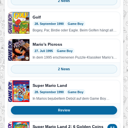
2 News
Golf
28. September 1990
Game Boy
Bogey, Par, Birdie oder Eagle. Beim Golfen hängt alles
von Ihrem Können ab. Golf steht für…
Mario’s Picross
27. Juli 1995
Game Boy
In dem 1995 erschienenen Puzzle-Klassiker Mario’s
Picross warten über 200 herausfordernde Bilderrätsel
darauf, von Ihnen gelöst…
2 News
Super Mario Land
28. September 1990
Game Boy
In Marios bejubeltem Debüt auf dem Game Boy
verschlägt es den wendigen Klempner in unbekannte
Lande:…
Review
Super Mario Land 2: 6 Golden Coins
8,5