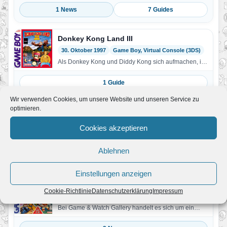
1 News
7 Guides
Donkey Kong Land III
30. Oktober 1997
Game Boy, Virtual Console (3DS)
Als Donkey Kong und Diddy Kong sich aufmachen, ihr
Glück in der sagenumwobenen Verlorenen Welt zu…
1 Guide
Wir verwenden Cookies, um unsere Website und unseren Service zu
optimieren.
Dr. Mario
30. April 1991
Game Boy, Game Boy Advance
Cookies akzeptieren
Im Krankenhaus des Pilzkönigreichs laufen üble Viren
frei herum. Es wird höchste Zeit, dass Mario ihnen…
Ablehnen
3 News
Einstellungen anzeigen
Game & Watch Gallery
Cookie-Richtlinie
Datenschutzerklärung
Impressum
(UK) 28. August 1997
Game Boy
Bei Game & Watch Gallery handelt es sich um ein
Revival der Klassiker: vier Meisterwerke aus…