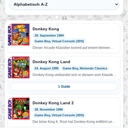
Donkey Kong
29. September 1994
Game Boy, Virtual Console (3DS)
Dieser Arcade-Klassiker kommt auf einem kleinen
Bildschirm sogar noch besser zur Geltung! Sie
denken, Sie kennen…
Donkey Kong Land
24. August 1995
Game Boy, Nintendo Classics
Donkey Kong verbündet sich in diesem vom Klassiker
Donkey Kong Country inspirierten Jump’n’Run mit
seinem Kumpel…
1 Guide
Donkey Kong Land 2
28. November 1996
Game Boy, Virtual Console (3DS)
Der böse King K. Rool hat Donkey Kong entführt und
verlangt all seine Bananen als Lösegeld!…