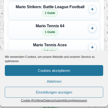
Mario Strikers: Battle League Football
1 Guide
Mario Tennis 64
1 Guide
Mario Tennis Aces
2 Guides
Wir verwenden Cookies, um unsere Website und unseren Service zu
optimieren.
Mario Tennis Fever
Cookies akzeptieren
1 Guide
Ablehnen
Mario Tennis Open
2 Guides
Einstellungen anzeigen
Cookie-Richtlinie
Datenschutzerklärung
Impressum
Mario vs. Donkey Kong