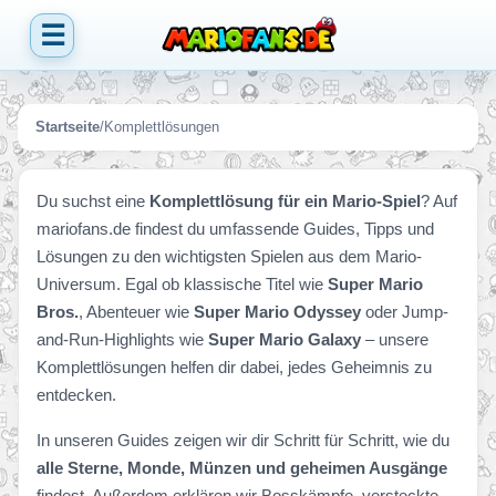
☰
Startseite
/
Komplettlösungen
Du suchst eine
Komplettlösung für ein Mario-Spiel
? Auf
mariofans.de findest du umfassende Guides, Tipps und
Lösungen zu den wichtigsten Spielen aus dem Mario-
Universum. Egal ob klassische Titel wie
Super Mario
Bros.
, Abenteuer wie
Super Mario Odyssey
oder Jump-
and-Run-Highlights wie
Super Mario Galaxy
– unsere
Komplettlösungen helfen dir dabei, jedes Geheimnis zu
entdecken.
In unseren Guides zeigen wir dir Schritt für Schritt, wie du
alle Sterne, Monde, Münzen und geheimen Ausgänge
findest. Außerdem erklären wir Bosskämpfe, versteckte