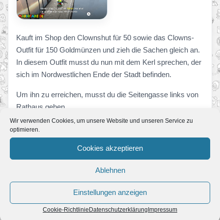
Kauft im Shop den Clownshut für 50 sowie das Clowns-
Outfit für 150 Goldmünzen und zieh die Sachen gleich an.
In diesem Outfit musst du nun mit dem Kerl sprechen, der
sich im Nordwestlichen Ende der Stadt befinden.
Um ihn zu erreichen, musst du die Seitengasse links von
Rathaus gehen.
Wir verwenden Cookies, um unsere Website und unseren Service zu
Schlemmerland
optimieren.
Cookies akzeptieren
Ablehnen
Einstellungen anzeigen
Cookie-Richtlinie
Datenschutzerklärung
Impressum
Hol dir im Shop die
Mechaniker-Mütze
(50 Münzen)