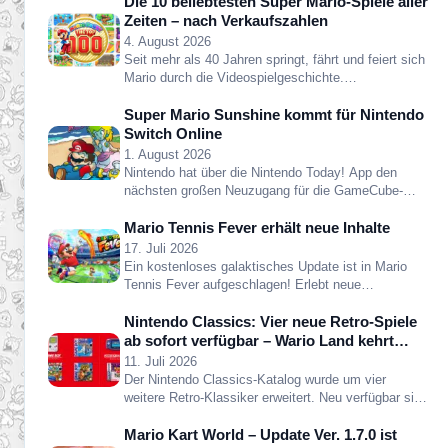
Die 10 beliebtesten Super Mario-Spiele aller
Zeiten – nach Verkaufszahlen
4. August 2026
Seit mehr als 40 Jahren springt, fährt und feiert sich
Mario durch die Videospielgeschichte.…
Super Mario Sunshine kommt für Nintendo
Switch Online
1. August 2026
Nintendo hat über die Nintendo Today! App den
nächsten großen Neuzugang für die GameCube-
Bibliothek…
Mario Tennis Fever erhält neue Inhalte
17. Juli 2026
Ein kostenloses galaktisches Update ist in Mario
Tennis Fever aufgeschlagen! Erlebt neue
Spielweisen inspiriert…
Nintendo Classics: Vier neue Retro-Spiele
ab sofort verfügbar – Wario Land kehrt
zurück
11. Juli 2026
Der Nintendo Classics-Katalog wurde um vier
weitere Retro-Klassiker erweitert. Neu verfügbar sind
die folgenden…
Mario Kart World – Update Ver. 1.7.0 ist