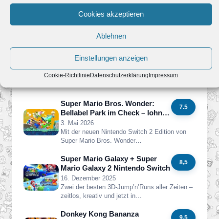
Cookies akzeptieren
Neueste Reviews
Ablehnen
Yoshi and the Mysterious Book
8,0
im Review – Entdecken statt
Einstellungen anzeigen
Durchrennen
21. Juni 2026
Cookie-Richtlinie
Datenschutzerklärung
Impressum
Yoshi erlebt ein neues Abenteuer auf der
Nintendo Switch 2. Anders als…
Super Mario Bros. Wonder:
7.5
Bellabel Park im Check – lohnt
sich das Upgrade-Pack?
3. Mai 2026
Mit der neuen Nintendo Switch 2 Edition von
Super Mario Bros. Wonder…
Super Mario Galaxy + Super
8,5
Mario Galaxy 2 Nintendo Switch
16. Dezember 2025
Zwei der besten 3D-Jump’n’Runs aller Zeiten –
zeitlos, kreativ und jetzt in…
Donkey Kong Bananza
9,5