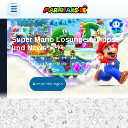
☰
Mariofans.de
Super Mario Lösungen, Tipps
und News
Ausführliche Komplettlösungen, aktuelle News und
hilfreiche Tipps zu Super Mario, Yoshi, Donkey Kong und
weiteren Nintendo-Spielen.
Komplettlösungen
News
Spiele