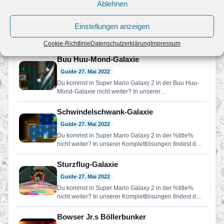
Ablehnen
Heißkalt-Galaxie
Guide
•
27. Mai 2022
Einstellungen anzeigen
Du kommst in Super Mario Galaxy 2 in der Heißkalt-
Galaxie nicht weiter? In unserer Komplettlösungen
Cookie-Richtlinie
Datenschutzerklärung
Impressum
findest du Hilfe!…
Buu Huu-Mond-Galaxie
Guide
•
27. Mai 2022
Du kommst in Super Mario Galaxy 2 in der Buu Huu-
Mond-Galaxie nicht weiter? In unserer
Komplettlösungen findest du…
Schwindelschwank-Galaxie
Guide
•
27. Mai 2022
Du kommst in Super Mario Galaxy 2 in der %title%
nicht weiter? In unserer Komplettlösungen findest du
Hilfe!…
Sturzflug-Galaxie
Guide
•
27. Mai 2022
Du kommst in Super Mario Galaxy 2 in der %title%
nicht weiter? In unserer Komplettlösungen findest du
Hilfe!…
Bowser Jr.s Böllerbunker