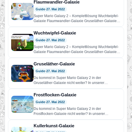
Flaumwandler-Galaxie
Guide
•
27. Mai 2022
Super Mario Galaxy 2 – Komplettlösung Wuchtwipfel-
Galaxie Flaumwandler-Galaxie Gruseläther-Galaxie
Frostflocken-Galaxie Kullerkunst-Galaxie Ticktakt-
Galaxie Bowser Jr.s Angstarmada <— Welt 2…
Wuchtwipfel-Galaxie
Guide
•
27. Mai 2022
Super Mario Galaxy 2 – Komplettlösung Wuchtwipfel-
Galaxie Flaumwandler-Galaxie Gruseläther-Galaxie
Frostflocken-Galaxie Kullerkunst-Galaxie Ticktakt-
Galaxie Bowser Jr.s Angstarmada <— Welt 2…
Gruseläther-Galaxie
Guide
•
27. Mai 2022
Du kommst in Super Mario Galaxy 2 in der
Gruseläther-Galaxie nicht weiter? In unserer
Komplettlösungen findest du Hilfe!…
Frostflocken-Galaxie
Guide
•
27. Mai 2022
Du kommst in Super Mario Galaxy 2 in der
Frostflocken-Galaxie nicht weiter? In unserer
Komplettlösungen findest du Hilfe!…
Kullerkunst-Galaxie