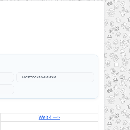
Frostflocken-Galaxie
Welt 4 —>