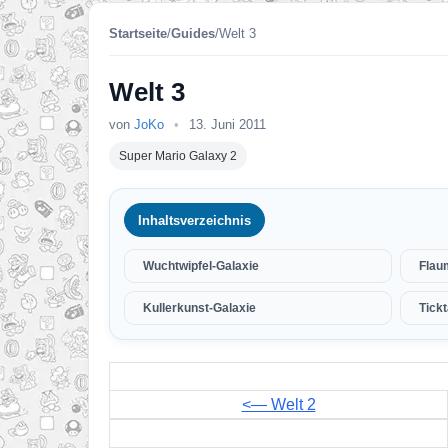
Startseite
/
Guides
/
Welt 3
Welt 3
von
JoKo
•
13. Juni 2011
Super Mario Galaxy 2
Inhaltsverzeichnis
Wuchtwipfel-Galaxie
Flau
Kullerkunst-Galaxie
Tick
<— Welt 2