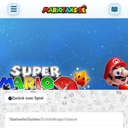
☰
📖
Zurück zum Spiel
Startseite
/
Guides
/
Schüttelklapp-Galaxie