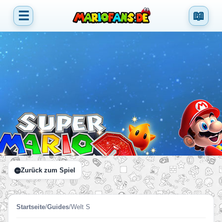
☰
📖
Zurück zum Spiel
Startseite
/
Guides
/
Welt S