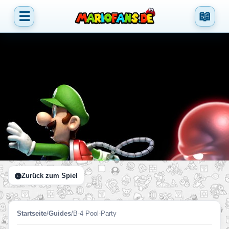
☰
📖
Zurück zum Spiel
Startseite
/
Guides
/
B-4 Pool-Party