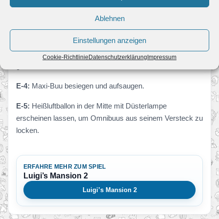
Manibuu
taucht auf.
Ablehnen
E-3
Einstellungen anzeigen
Schließlich gehst du mit dem Ballon noch in die
Ritter-
Ausstellung
sammelst du hier alle Münzen mit einem
Cookie-Richtlinie
Datenschutzerklärung
Impressum
goldenen Ballon ein, erscheint der
Buu-Huu
in einer Truhe.
E-4:
Maxi-Buu besiegen und aufsaugen.
E-5:
Heißluftballon in der Mitte mit Düsterlampe
erscheinen lassen, um Omnibuus aus seinem Versteck zu
locken.
ERFAHRE MEHR ZUM SPIEL
Luigi’s Mansion 2
Luigi’s Mansion 2