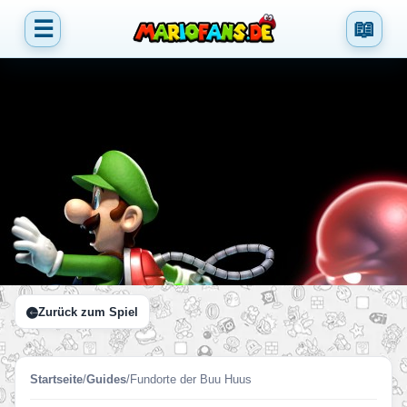
☰
📖
Zurück zum Spiel
Startseite
/
Guides
/
Fundorte der Buu Huus