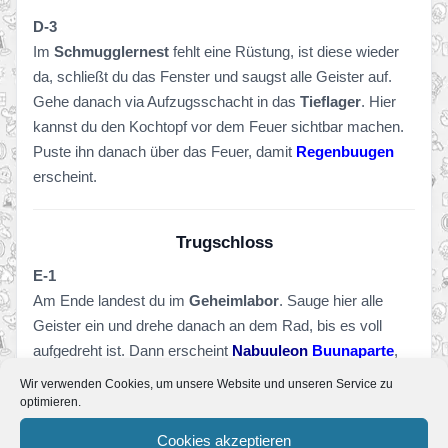
D-3
Im
Schmugglernest
fehlt eine Rüstung, ist diese wieder
da, schließt du das Fenster und saugst alle Geister auf.
Gehe danach via Aufzugsschacht in das
Tieflager
. Hier
kannst du den Kochtopf vor dem Feuer sichtbar machen.
Puste ihn danach über das Feuer, damit
Regenbuugen
erscheint.
Trugschloss
E-1
Am Ende landest du im
Geheimlabor
. Sauge hier alle
Geister ein und drehe danach an dem Rad, bis es voll
aufgedreht ist. Dann erscheint
Nabuuleon
Buunaparte
,
fang auch ihn mit deinem Schreckweg ein.
Wir verwenden Cookies, um unsere Website und unseren Service zu
optimieren.
E-2
Cookies akzeptieren
Schieß die beiden Toads in die Käfige und
der
Große