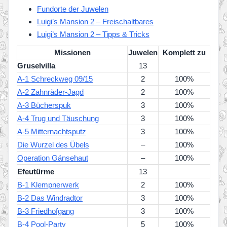
Fundorte der Juwelen
Luigi’s Mansion 2 – Freischaltbares
Luigi’s Mansion 2 – Tipps & Tricks
Missionen
Juwelen
Komplett zu
Gruselvilla
13
A-1 Schreckweg 09/15
2
100%
A-2 Zahnräder-Jagd
2
100%
A-3 Bücherspuk
3
100%
A-4 Trug und Täuschung
3
100%
A-5 Mitternachtsputz
3
100%
Die Wurzel des Übels
–
100%
Operation Gänsehaut
–
100%
Efeutürme
13
B-1 Klempnerwerk
2
100%
B-2 Das Windradtor
3
100%
B-3 Friedhofgang
3
100%
B-4 Pool-Party
5
100%