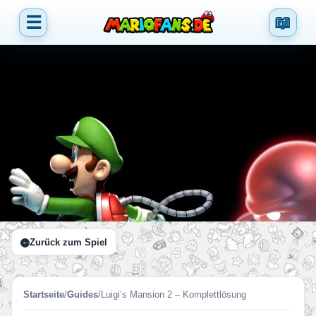
☰
📖
Zurück zum Spiel
Startseite
/
Guides
/
Luigi’s Mansion 2 – Komplettlösung