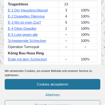
Trugschloss
13
E-1 Der Haustürschlüssel
3
100%
E-2 Doppeltes Dilemma
4
100%
E-3 Wo ist mein Zug?
5
100%
E-4 Gleis-Gepolter
1
100%
E-5 Luigi gegen alle
–
100%
Scheppernde Schrecken
–
100%
Operation Turmspuk
–
–
König Buu Huus Ring
Ende mit dem Schrecken
–
100%
Wir verwenden Cookies, um unsere Website und unseren Service zu
ERFAHRE MEHR ZUM SPIEL
optimieren.
Luigi’s Mansion 2
Cookies akzeptieren
Luigi’s Mansion 2
Ablehnen