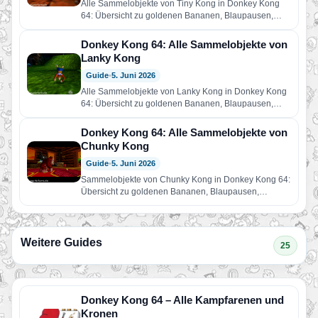
Alle Sammelobjekte von Tiny Kong in Donkey Kong
64: Übersicht zu goldenen Bananen, Blaupausen,
Bananen-Medaillen, Bananenfeen, Mini-Monkey-
Aufgaben, Primatoport-Räumen…
Donkey Kong 64: Alle Sammelobjekte von
Lanky Kong
Guide
•
5. Juni 2026
Alle Sammelobjekte von Lanky Kong in Donkey Kong
64: Übersicht zu goldenen Bananen, Blaupausen,
Bananen-Medaillen, Bonusfässern,
Spezialfähigkeiten, Enguarde-Aufgaben…
Donkey Kong 64: Alle Sammelobjekte von
Chunky Kong
Guide
•
5. Juni 2026
Sammelobjekte von Chunky Kong in Donkey Kong 64:
Übersicht zu goldenen Bananen, Blaupausen,
Bananen-Medaillen, Primaten-Punch-Aufgaben,
Hunky-Chunky-Passagen und Chunkys…
Weitere Guides
25
Donkey Kong 64 – Alle Kampfarenen und
Kronen