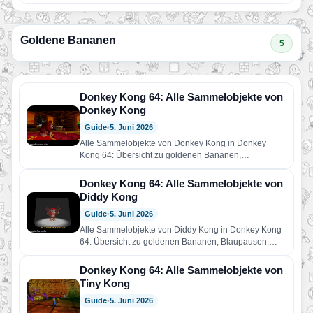
Tropen…
Goldene Bananen
5
Donkey Kong 64: Alle Sammelobjekte von
Donkey Kong
Guide
•
5. Juni 2026
Alle Sammelobjekte von Donkey Kong in Donkey
Kong 64: Übersicht zu goldenen Bananen,
Blaupausen, Bananen-Medaillen, Kampfarenen,
Boss-Schlüsseln und…
Donkey Kong 64: Alle Sammelobjekte von
Diddy Kong
Guide
•
5. Juni 2026
Alle Sammelobjekte von Diddy Kong in Donkey Kong
64: Übersicht zu goldenen Bananen, Blaupausen,
Bananen-Medaillen, Bonusfässern, Spezialfähigkeiten
und…
Donkey Kong 64: Alle Sammelobjekte von
Tiny Kong
Guide
•
5. Juni 2026