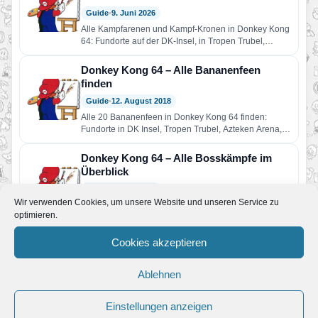
Guide
•
9. Juni 2026
Alle Kampfarenen und Kampf-Kronen in Donkey Kong
64: Fundorte auf der DK-Insel, in Tropen Trubel,
Azteken Arena, Fabrik…
Donkey Kong 64 – Alle Bananenfeen
finden
Guide
•
12. August 2018
Alle 20 Bananenfeen in Donkey Kong 64 finden:
Fundorte in DK Insel, Tropen Trubel, Azteken Arena,
Fabrik Fatal,…
Donkey Kong 64 – Alle Bosskämpfe im
Überblick
Guide
•
9. Juni 2026
Wir verwenden Cookies, um unsere Website und unseren Service zu
Alle Bosskämpfe in Donkey Kong 64 im Überblick:
optimieren.
Strategien zu Army Dillo, Dogadon, Mad Jack, Puftoss,
Papp-A-Trapp, King…
Cookies akzeptieren
Donkey Kong 64 – Alle Fähigkeiten,
Waffen und Instrumente
Ablehnen
Guide
•
9. Juni 2026
Alle Fähigkeiten, Waffen und Instrumente in Donkey
Einstellungen anzeigen
Kong 64: Übersicht zu Donkey, Diddy, Tiny, Lanky und
Chunky mit…