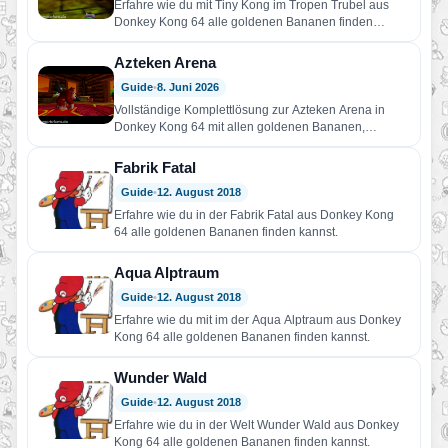
Erfahre wie du mit Tiny Kong im Tropen Trubel aus
Donkey Kong 64 alle goldenen Bananen finden
kannst.
Azteken Arena
Guide
•
8. Juni 2026
Vollständige Komplettlösung zur Azteken Arena in
Donkey Kong 64 mit allen goldenen Bananen,
Blaupausen, Bananen-Medaillen, Tiny Kong, Lanky…
Fabrik Fatal
Guide
•
12. August 2018
Erfahre wie du in der Fabrik Fatal aus Donkey Kong
64 alle goldenen Bananen finden kannst.
Aqua Alptraum
Guide
•
12. August 2018
Erfahre wie du mit im der Aqua Alptraum aus Donkey
Kong 64 alle goldenen Bananen finden kannst.
Wunder Wald
Guide
•
12. August 2018
Erfahre wie du in der Welt Wunder Wald aus Donkey
Kong 64 alle goldenen Bananen finden kannst.