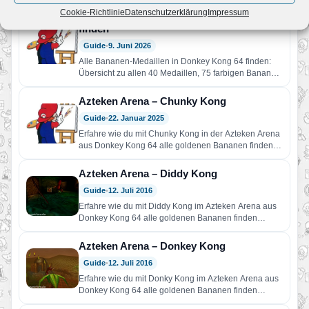
Cookie-Richtlinie
Datenschutzerklärung
Impressum
Donkey Kong 64: Alle Bananen-Medaillen
finden
Guide
•
9. Juni 2026
Alle Bananen-Medaillen in Donkey Kong 64 finden:
Übersicht zu allen 40 Medaillen, 75 farbigen Bananen
pro Kong, Jetpac-Freischaltung,…
Azteken Arena – Chunky Kong
Guide
•
22. Januar 2025
Erfahre wie du mit Chunky Kong in der Azteken Arena
aus Donkey Kong 64 alle goldenen Bananen finden…
Azteken Arena – Diddy Kong
Guide
•
12. Juli 2016
Erfahre wie du mit Diddy Kong im Azteken Arena aus
Donkey Kong 64 alle goldenen Bananen finden
kannst.
Azteken Arena – Donkey Kong
Guide
•
12. Juli 2016
Erfahre wie du mit Donky Kong im Azteken Arena aus
Donkey Kong 64 alle goldenen Bananen finden
kannst.