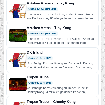
Azteken Arena – Lanky Kong
Guide
•
12. August 2018
Erfahre wie du mit Lanky Kong in der Azteken Arena
aus Donkey Kong 64 alle goldenen Bananen finden…
Azteken Arena – Tiny Kong
Guide
•
12. August 2018
Erfahre wie du mit Tiny Kong in der Azteken Arena aus
Donkey Kong 64 alle goldenen Bananen finden…
DK Island
Guide
•
8. Juni 2026
Vollständige Komplettlösung zur DK-Insel in Donkey
Kong 64 mit allen goldenen Bananen, Blaupausen,
Bananenfeen, Bananaportern, Kampfarenen, Level-
Zugängen und…
Tropen Trubel
Guide
•
8. Juni 2026
Vollständige Komplettlösung zu Tropen Trubel in
Donkey Kong 64 mit allen goldenen Bananen,
Blaupausen, Bananen-Medaillen, Rambi,
Kampfkrone, Bananenfeen…
Tropen Trubel – Chunky Kong