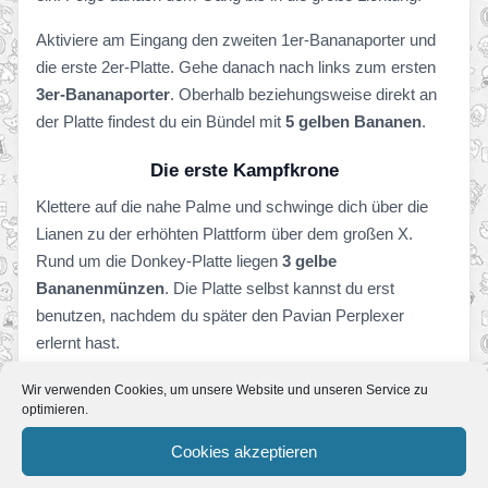
Aktiviere am Eingang den zweiten 1er-Bananaporter und
die erste 2er-Platte. Gehe danach nach links zum ersten
3er-Bananaporter
. Oberhalb beziehungsweise direkt an
der Platte findest du ein Bündel mit
5 gelben Bananen
.
Die erste Kampfkrone
Klettere auf die nahe Palme und schwinge dich über die
Lianen zu der erhöhten Plattform über dem großen X.
Rund um die Donkey-Platte liegen
3 gelbe
Bananenmünzen
. Die Platte selbst kannst du erst
benutzen, nachdem du später den Pavian Perplexer
erlernt hast.
Kehre zum Bereich bei Funkys Laden zurück. Auf einer
Wir verwenden Cookies, um unsere Website und unseren Service zu
optimieren.
weiteren kleinen Plattform befindet sich die erste Battle
Arena des Spiels. Betritt die Arena und bleibe bis zum
Cookies akzeptieren
Ablauf der Zeit innerhalb der markierten Fläche. Die