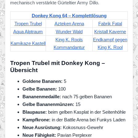
mechanisch verstärkte Gürteltier Army Dillo.
Donkey Kong 64 – Komplettlösung
Tropen Trubel
Azteken Arena
Fabrik Fatal
Aqua Alptraum
Wunder Wald
Kristall Kaverne
King K. Rools
Endkampf gegen
Kamikaze Kastell
Kommandantur
King K. Rool
Tropen Trubel mit Donkey Kong –
Übersicht
Goldene Bananen:
5
Gelbe Bananen:
100
Bananenmedaille:
nach 75 gelben Bananen
Gelbe Bananenmünzen:
15
Blaupause:
beim gelben Kasplat in der Seitenhöhle
Kampfkrone:
in der Battle Arena bei Funkys Laden
Neue Ausrüstung:
Kokosnuss-Gewehr
Neue Fähigkeit:
Pavian Perplexer