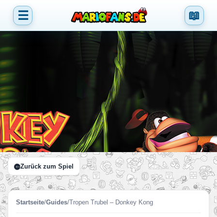
☰
📖
Zurück zum Spiel
Startseite
/
Guides
/
Tropen Trubel – Donkey Kong