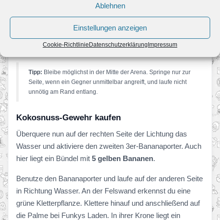
erscheinenden Gegner darfst du besiegen, wichtiger ist
Ablehnen
jedoch, dass sie Donkey nicht von der Plattform stoßen.
Einstellungen anzeigen
Nach überstandener Herausforderung erhältst du deine
Cookie-Richtlinie
Datenschutzerklärung
Impressum
erste
Kampfkrone
.
Tipp:
Bleibe möglichst in der Mitte der Arena. Springe nur zur
Seite, wenn ein Gegner unmittelbar angreift, und laufe nicht
unnötig am Rand entlang.
Kokosnuss-Gewehr kaufen
Überquere nun auf der rechten Seite der Lichtung das
Wasser und aktiviere den zweiten 3er-Bananaporter. Auch
hier liegt ein Bündel mit
5 gelben Bananen
.
Benutze den Bananaporter und laufe auf der anderen Seite
in Richtung Wasser. An der Felswand erkennst du eine
grüne Kletterpflanze. Klettere hinauf und anschließend auf
die Palme bei Funkys Laden. In ihrer Krone liegt ein