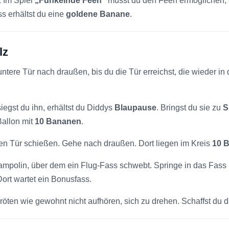
. Im Spiel
„Funkelnde Feen“
musst du den Feen ermöglichen, a
s erhältst du eine
goldene Banane
.
lz
ntere Tür nach draußen, bis du die Tür erreichst, die wieder in 
esiegst du ihn, erhältst du Diddys
Blaupause
. Bringst du sie zu
S
Ballon mit
10 Bananen
.
en Tür schießen. Gehe nach draußen. Dort liegen im Kreis
10 
Trampolin, über dem ein Flug-Fass schwebt. Springe in das Fa
ort wartet ein Bonusfass.
röten wie gewohnt nicht aufhören, sich zu drehen. Schaffst du