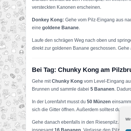
versteckten Kanonen erscheinen.
Donkey Kong:
Gehe vom Pilz-Eingang aus nach
eine
goldene Banane
.
Laufe den schrägen Weg nach oben und spring
direkt zur goldenen Banane geschossen. Gehe a
Bei Tag: Chunky Kong am Pilzbr
Gehe mit
Chunky Kong
vom Level-Eingang aus
Brunnen und sammle dabei
5 Bananen
. Dadur
In der Lorenfahrt musst du
50 Münzen
einsamme
sich die Gitter öffnen. Außerdem solltest du di
Wir
Gehe danach ebenfalls in den Riesenpilz. Lauf
insgesamt
16 Bananen
. Verlasse den Pilz durc