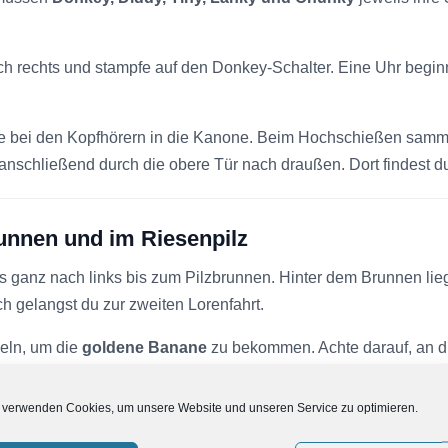
 rechts und stampfe auf den Donkey-Schalter. Eine Uhr beginnt
e bei den Kopfhörern in die Kanone. Beim Hochschießen samm
nschließend durch die obere Tür nach draußen. Dort findest d
unnen und im Riesenpilz
 ganz nach links bis zum Pilzbrunnen. Hinter dem Brunnen li
ch gelangst du zur zweiten Lorenfahrt.
ln, um die
goldene Banane
zu bekommen. Achte darauf, an di
ch aus der Lore herauslehnen und die Hebel betätigen, um die W
 verwenden Cookies, um unsere Website und unseren Service zu optimieren.
e vom Eingang aus rechts den Weg hinauf. Klettere und laufe 
h die untere Tür.