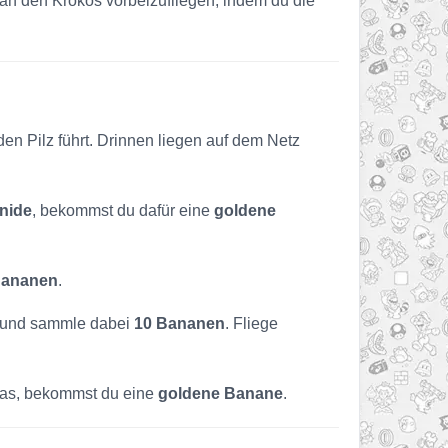
n den Krokos vorbeizufliegen, indem du die
den Pilz führt. Drinnen liegen auf dem Netz
nide
, bekommst du dafür eine
goldene
Bananen
.
ss und sammle dabei
10 Bananen
. Fliege
 das, bekommst du eine
goldene Banane
.