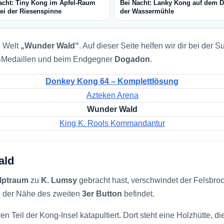
acht: Tiny Kong im Apfel-Raum
Bei Nacht: Lanky Kong auf dem 
ei der Riesenspinne
der Wassermühle
e Welt
„Wunder Wald“
. Auf dieser Seite helfen wir dir bei de
-Medaillen und beim Endgegner
Dogadon
.
Donkey Kong 64 – Komplettlösung
Azteken Arena
Wunder Wald
King K. Rools Kommandantur
ald
lptraum
zu
K. Lumsy
gebracht hast, verschwindet der Felsbrock
in der Nähe des zweiten
3er Button
befindet.
en Teil der Kong-Insel katapultiert. Dort steht eine Holzhütte, 