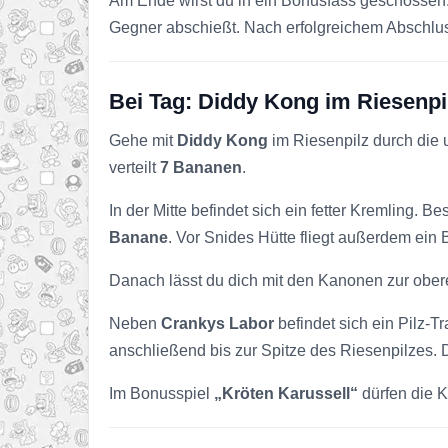
Am Ende wirst du in ein Bonusfass geschossen
Gegner abschießt. Nach erfolgreichem Abschlus
Bei Tag: Diddy Kong im Riesenpi
Gehe mit
Diddy Kong
im Riesenpilz durch die u
verteilt
7 Bananen
.
In der Mitte befindet sich ein fetter Kremling. B
Banane
. Vor Snides Hütte fliegt außerdem ein 
Danach lässt du dich mit den Kanonen zur ober
Neben
Crankys Labor
befindet sich ein Pilz-
anschließend bis zur Spitze des Riesenpilzes. D
Im Bonusspiel
„Kröten Karussell“
dürfen die K