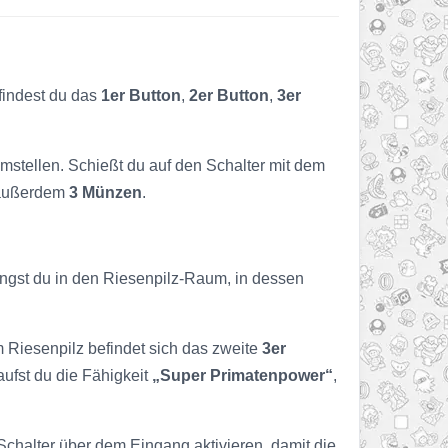
 findest du das
1er Button
,
2er Button
,
3er
mstellen. Schießt du auf den Schalter mit dem
u außerdem
3 Münzen
.
angst du in den Riesenpilz-Raum, in dessen
m Riesenpilz befindet sich das zweite
3er
kaufst du die Fähigkeit
„Super Primatenpower“
,
Schalter über dem Eingang aktivieren, damit die