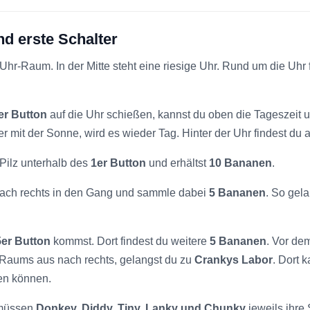
nd erste Schalter
Uhr-Raum. In der Mitte steht eine riesige Uhr. Rund um die Uhr
er Button
auf die Uhr schießen, kannst du oben die Tageszeit u
er mit der Sonne, wird es wieder Tag. Hinter der Uhr findest d
Pilz unterhalb des
1er Button
und erhältst
10 Bananen
.
ach rechts in den Gang und sammle dabei
5 Bananen
. So gel
5er Button
kommst. Dort findest du weitere
5 Bananen
. Vor de
-Raums aus nach rechts, gelangst du zu
Crankys Labor
. Dort 
fen können.
n müssen
Donkey, Diddy, Tiny, Lanky und Chunky
jeweils ihre 