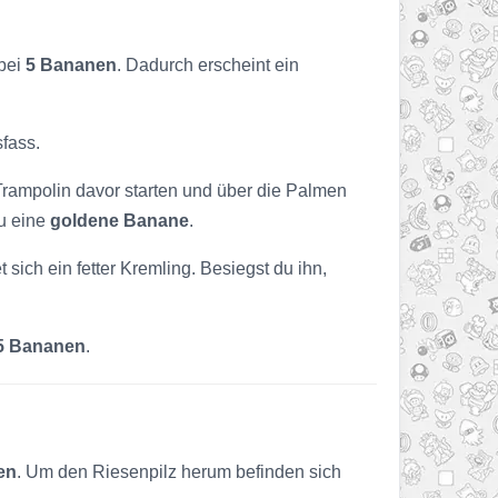
abei
5 Bananen
. Dadurch erscheint ein
sfass.
-Trampolin davor starten und über die Palmen
du eine
goldene Banane
.
sich ein fetter Kremling. Besiegst du ihn,
5 Bananen
.
en
. Um den Riesenpilz herum befinden sich