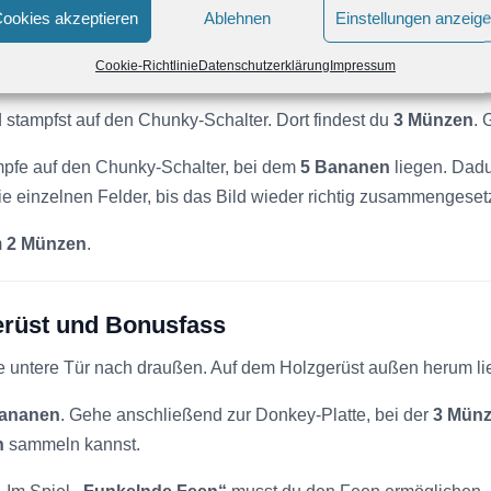
ookies akzeptieren
Ablehnen
Einstellungen anzeig
 die Leiter hinauf. Folge dem Weg weiter, bis du zu einer Tür k
Cookie-Richtlinie
Datenschutzerklärung
Impressum
ammelst insgesamt
25 Bananen
. Verlasse den Pilz anschließend 
stampfst auf den Chunky-Schalter. Dort findest du
3 Münzen
. 
mpfe auf den Chunky-Schalter, bei dem
5 Bananen
liegen. Dadu
e einzelnen Felder, bis das Bild wieder richtig zusammengesetz
m
2 Münzen
.
erüst und Bonusfass
ie untere Tür nach draußen. Auf dem Holzgerüst außen herum l
Bananen
. Gehe anschließend zur Donkey-Platte, bei der
3 Mün
n
sammeln kannst.