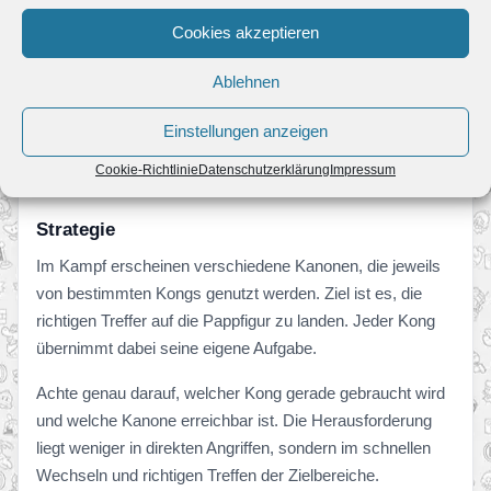
Kamikaze Kastell: Papp-A-Trapp
Cookies akzeptieren
Der Boss von
Kamikaze Kastell
ist
Papp-A-Trapp
.
Ablehnen
Anders als bei vielen vorherigen Bossen kommt hier nicht
nur ein einzelner Kong zum Einsatz. Stattdessen müssen
Einstellungen anzeigen
die Kongs gemeinsam mit Kanonen auf das K.-Rool-
Cookie-Richtlinie
Datenschutzerklärung
Impressum
Puzzle beziehungsweise die Pappfigur schießen.
Strategie
Im Kampf erscheinen verschiedene Kanonen, die jeweils
von bestimmten Kongs genutzt werden. Ziel ist es, die
richtigen Treffer auf die Pappfigur zu landen. Jeder Kong
übernimmt dabei seine eigene Aufgabe.
Achte genau darauf, welcher Kong gerade gebraucht wird
und welche Kanone erreichbar ist. Die Herausforderung
liegt weniger in direkten Angriffen, sondern im schnellen
Wechseln und richtigen Treffen der Zielbereiche.