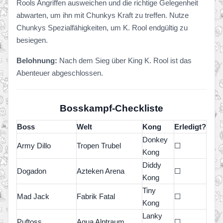
Rools Angriffen ausweichen und die richtige Gelegenheit
abwarten, um ihn mit Chunkys Kraft zu treffen. Nutze
Chunkys Spezialfähigkeiten, um K. Rool endgültig zu
besiegen.
Belohnung:
Nach dem Sieg über King K. Rool ist das
Abenteuer abgeschlossen.
Bosskampf-Checkliste
Boss
Welt
Kong
Erledigt?
Donkey
Army Dillo
Tropen Trubel
☐
Kong
Diddy
Dogadon
Azteken Arena
☐
Kong
Tiny
Mad Jack
Fabrik Fatal
☐
Kong
Lanky
Puftoss
Aqua Alptraum
☐