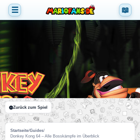
☰
📖
Zurück zum Spiel
Startseite
/
Guides
/
Donkey Kong 64 – Alle Bosskämpfe im Überblick