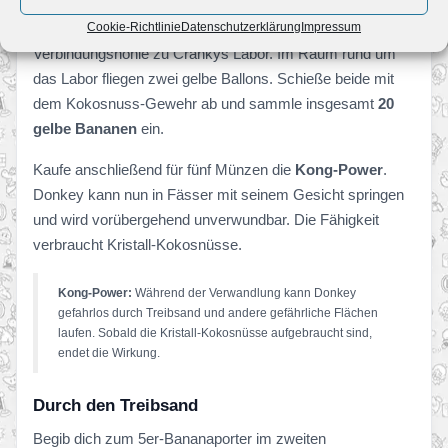
Cookie-Richtlinie
Datenschutzerklärung
Impressum
Verlasse den Kamel-Tempel und gehe in der
Verbindungshöhle zu Crankys Labor. Im Raum rund um
das Labor fliegen zwei gelbe Ballons. Schieße beide mit
dem Kokosnuss-Gewehr ab und sammle insgesamt
20
gelbe Bananen
ein.
Kaufe anschließend für fünf Münzen die
Kong-Power
.
Donkey kann nun in Fässer mit seinem Gesicht springen
und wird vorübergehend unverwundbar. Die Fähigkeit
verbraucht Kristall-Kokosnüsse.
Kong-Power:
Während der Verwandlung kann Donkey
gefahrlos durch Treibsand und andere gefährliche Flächen
laufen. Sobald die Kristall-Kokosnüsse aufgebraucht sind,
endet die Wirkung.
Durch den Treibsand
Begib dich zum 5er-Bananaporter im zweiten