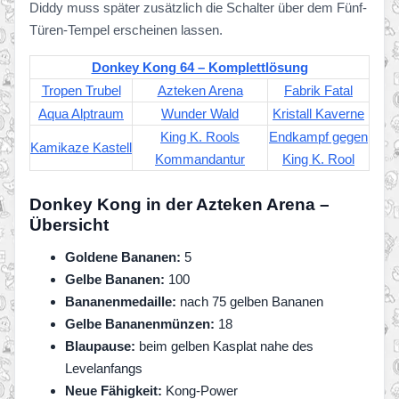
Diddy muss später zusätzlich die Schalter über dem Fünf-
Türen-Tempel erscheinen lassen.
Donkey Kong 64 – Komplettlösung
Tropen Trubel
Azteken Arena
Fabrik Fatal
Aqua Alptraum
Wunder Wald
Kristall Kaverne
King K. Rools
Endkampf gegen
Kamikaze Kastell
Kommandantur
King K. Rool
Donkey Kong in der Azteken Arena –
Übersicht
Goldene Bananen:
5
Gelbe Bananen:
100
Bananenmedaille:
nach 75 gelben Bananen
Gelbe Bananenmünzen:
18
Blaupause:
beim gelben Kasplat nahe des
Levelanfangs
Neue Fähigkeit:
Kong-Power