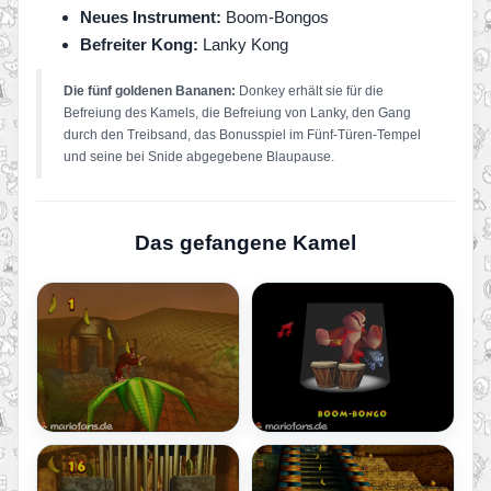
Neues Instrument:
Boom-Bongos
Befreiter Kong:
Lanky Kong
Die fünf goldenen Bananen:
Donkey erhält sie für die
Befreiung des Kamels, die Befreiung von Lanky, den Gang
durch den Treibsand, das Bonusspiel im Fünf-Türen-Tempel
und seine bei Snide abgegebene Blaupause.
Das gefangene Kamel