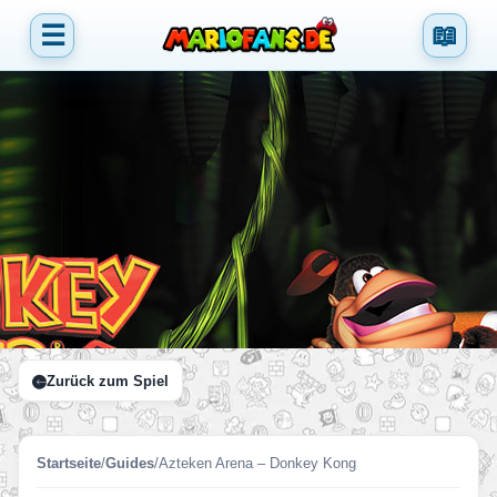
☰
📖
Zurück zum Spiel
Startseite
/
Guides
/
Azteken Arena – Donkey Kong