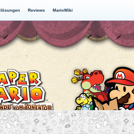
tlösungen
Reviews
MarioWiki