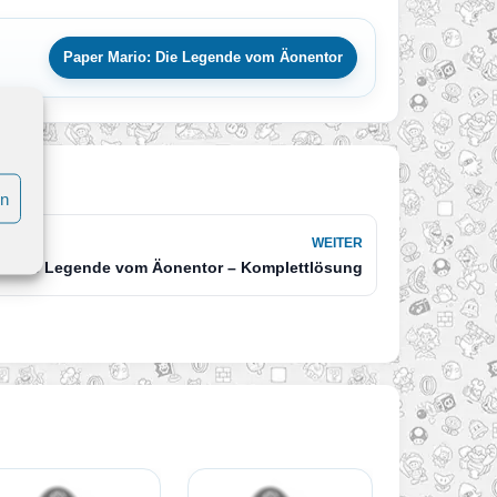
Paper Mario: Die Legende vom Äonentor
en
WEITER
o: Die Legende vom Äonentor – Komplettlösung