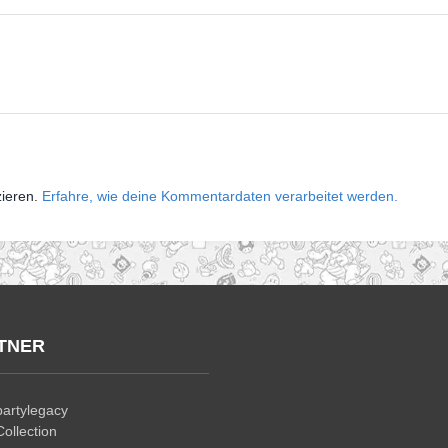
zieren.
Erfahre, wie deine Kommentardaten verarbeitet werden.
TNER
artylegacy
ollection