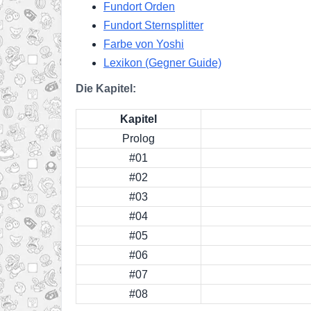
Fundort Orden
Fundort Sternsplitter
Farbe von Yoshi
Lexikon (Gegner Guide)
Die Kapitel:
Kapitel
Prolog
#01
#02
#03
#04
#05
#06
#07
#08