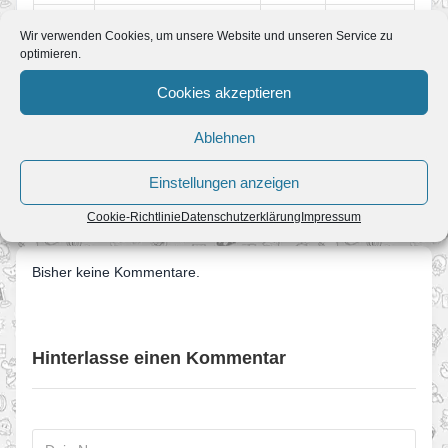
Monkey Mountains and
#03
100%
–
Wir verwenden Cookies, um unsere Website und unseren Service zu
Chimpanzee Clouds
optimieren.
#04
Big Ape City
100%
–
Cookies akzeptieren
ERFAHRE MEHR ZUM SPIEL
Ablehnen
Donkey Kong Land
Donkey Kong Land
Einstellungen anzeigen
Cookie-Richtlinie
Datenschutzerklärung
Impressum
Bisher keine Kommentare.
Hinterlasse einen Kommentar