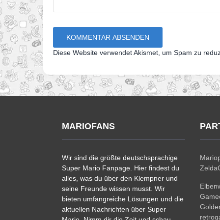
Diese Website verwendet Akismet, um Spam zu redu
MARIOFANS
PAR
Wir sind die größte deutschsprachige
Mariop
Super Mario Fanpage. Hier findest du
ZeldaC
alles, was du über den Klempner und
Elben
seine Freunde wissen musst. Wir
Gamec
bieten umfangreiche Lösungen und die
Golde
aktuellen Nachrichten über Super
retro
Mario. Nimm dir die Zeit und schau