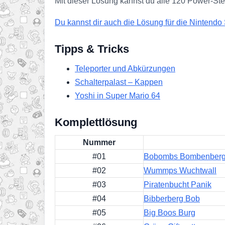
Mit dieser Lösung kannst du alle 120 Power-S
Du kannst dir auch die Lösung für die Nintendo
Tipps & Tricks
Teleporter und Abkürzungen
Schalterpalast – Kappen
Yoshi in Super Mario 64
Komplettlösung
Nummer
#01
Bobombs Bombenber
#02
Wummps Wuchtwall
#03
Piratenbucht Panik
#04
Bibberberg Bob
#05
Big Boos Burg