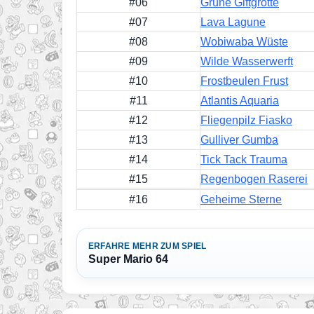
#06
Grüne Giftgrotte
#07
Lava Lagune
#08
Wobiwaba Wüste
#09
Wilde Wasserwerft
#10
Frostbeulen Frust
#11
Atlantis Aquaria
#12
Fliegenpilz Fiasko
#13
Gulliver Gumba
#14
Tick Tack Trauma
#15
Regenbogen Raserei
#16
Geheime Sterne
ERFAHRE MEHR ZUM SPIEL
Super Mario 64