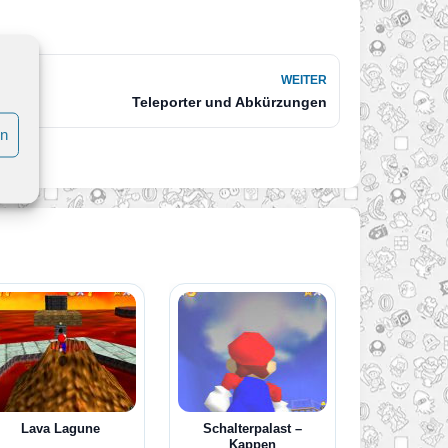
WEITER
Teleporter und Abkürzungen
en
Lava Lagune
Schalterpalast –
Kappen