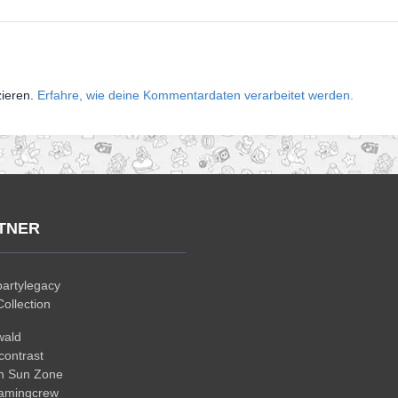
zieren.
Erfahre, wie deine Kommentardaten verarbeitet werden.
TNER
artylegacy
ollection
wald
ontrast
n Sun Zone
gamingcrew