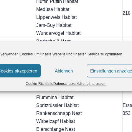
Huffin Puffin Habitat
Medüsa Habitat
218
Lippenwels Habitat
Jam-Guy Habitat
Wundervogel Habitat
Bodenbeiß Nest
Kullroll Habitat
 verwenden Cookies, um unsere Website und unseren Service zu optimieren.
Strek Habitat
Erst
Klaista Habitat
285
ookies akzeptieren
Ablehnen
Einstellungen anzeig
Wabaga Habitat
Wüsterich Domain
Cookie-Richtlinie
Datenschutzerklärung
Impressum
Piranha-Pflanze Habitat
Flummina Habitat
Spritzrüssler Habitat
Erst
Rankenschnapp Nest
353
Wirbelzapf Habitat
Eierschlange Nest