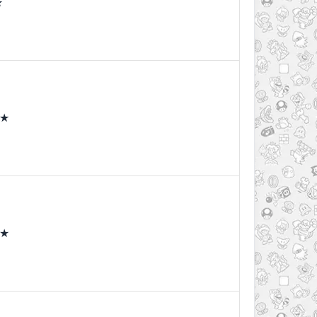
★
 ★
 ★