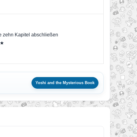
e zehn Kapitel abschließen
 ★
Yoshi and the Mysterious Book