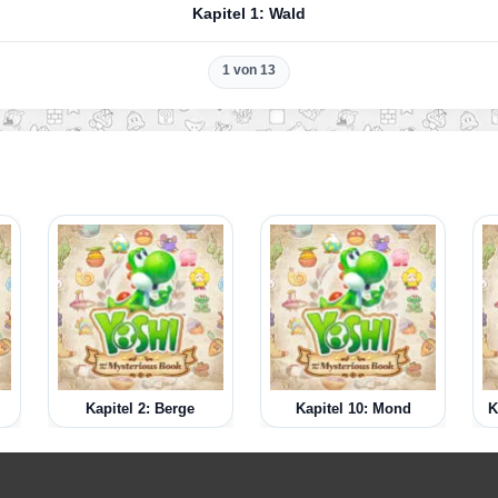
Kapitel 1: Wald
1 von 13
Kapitel 2: Berge
Kapitel 10: Mond
K