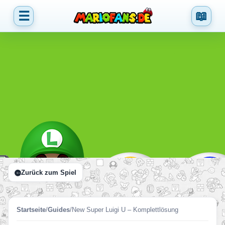
☰
📖
Zurück zum Spiel
Startseite
/
Guides
/
New Super Luigi U – Komplettlösung