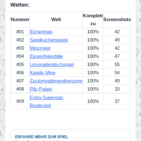
Welten:
Komplett
Nummer
Welt
Screenshots
zu
#01
Eichenhain
100%
42
#02
Sandkuchenwüste
100%
49
#03
Minzmeer
100%
42
#04
Eiswürfeleisfälle
100%
47
#05
Limonadendschungel
100%
55
#06
Kandis Mine
100%
54
#07
Zuckerwattenwolkenzone
100%
49
#08
Pilz-Palast
100%
33
Extra-Superstar-
#09
100%
37
Boulevard
ERFAHRE MEHR ZUM SPIEL