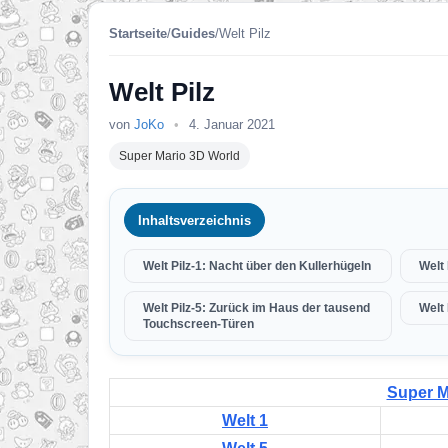
Startseite
/
Guides
/
Welt Pilz
Welt Pilz
von
JoKo
•
4. Januar 2021
Super Mario 3D World
Inhaltsverzeichnis
Welt Pilz-1: Nacht über den Kullerhügeln
Welt 
Welt Pilz-5: Zurück im Haus der tausend
Welt 
Touchscreen-Türen
Super M
Welt 1