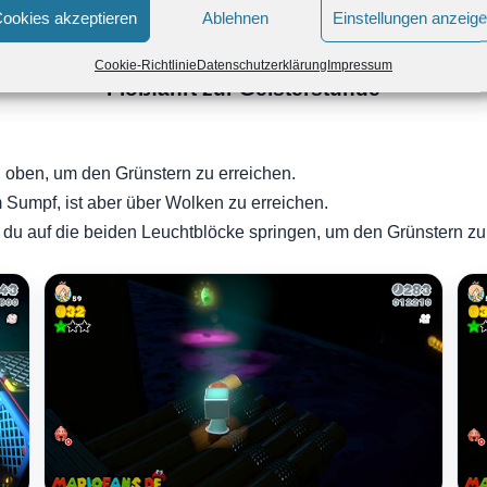
ookies akzeptieren
Ablehnen
Einstellungen anzeig
Welt Pilz-3:
Cookie-Richtlinie
Datenschutzerklärung
Impressum
Floßfahrt zur Geisterstunde
h oben, um den Grünstern zu erreichen.
 Sumpf, ist aber über Wolken zu erreichen.
du auf die beiden Leuchtblöcke springen, um den Grünstern zu