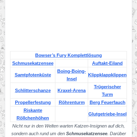
Bowser’s Fury Komplettlösung
Schmusekatzensee
Auftakt-Eiland
Boing-Boing-
Samtpfotenküste
Klippklappklippen
Insel
Trügerischer
Schlitterschanze
Kraxel-Arena
Turm
Propellerfestung
Röhrenturm
Berg Feuerfauch
Riskante
Glutgetriebe-Insel
Röllchenhöhen
Nicht nur in den Welten warten Katzen-Insignen auf dich,
sondern auch rund um den
Schmusekatzensee
. Darüber