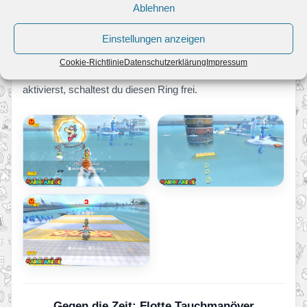
Gegen die Zeit: Himmlische Rutschpartie
Ablehnen
Erst verfügbar nachdem Wut-Bowser zweimal besiegt
Einstellungen anzeigen
wurde. Mind. 15 Insignien erforderlich.
Cookie-Richtlinie
Datenschutzerklärung
Impressum
Wenn du in der
Propeller-Festung
den Leuchtturm
aktivierst, schaltest du diesen Ring frei.
Gegen die Zeit: Flotte Tauchmanöver