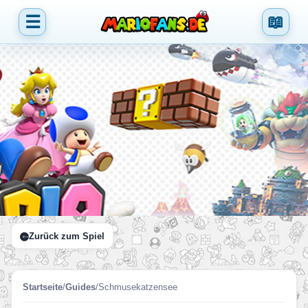
☰
📖
Zurück zum Spiel
Startseite
/
Guides
/
Schmusekatzensee