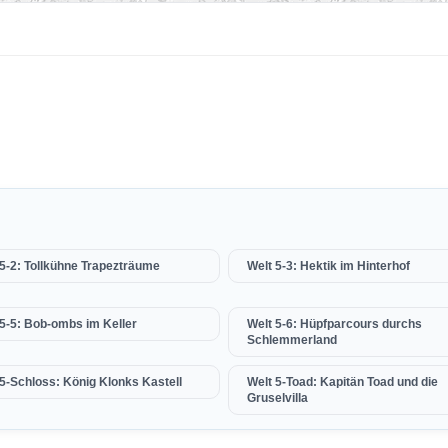
 5-2: Tollkühne Trapezträume
Welt 5-3: Hektik im Hinterhof
 5-5: Bob-ombs im Keller
Welt 5-6: Hüpfparcours durchs
Schlemmerland
 5-Schloss: König Klonks Kastell
Welt 5-Toad: Kapitän Toad und die
Gruselvilla