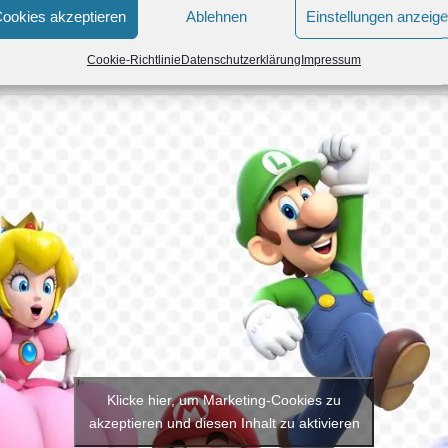
ookies akzeptieren
Ablehnen
Einstellungen anzeig
Grünstern 2:
Grünstern 3:
Cookie-Richtlinie
Datenschutzerklärung
Impressum
Stempel:
Klicke hier, um Marketing-Cookies zu
akzeptieren und diesen Inhalt zu aktivieren