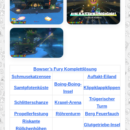
Bowser’s Fury Komplettlösung
Schmusekatzensee
Auftakt-Eiland
Boing-Boing-
Samtpfotenküste
Klippklappklippen
Insel
Trügerischer
Schlitterschanze
Kraxel-Arena
Turm
Propellerfestung
Röhrenturm
Berg Feuerfauch
Riskante
Glutgetriebe-Insel
Röllchenhöhen