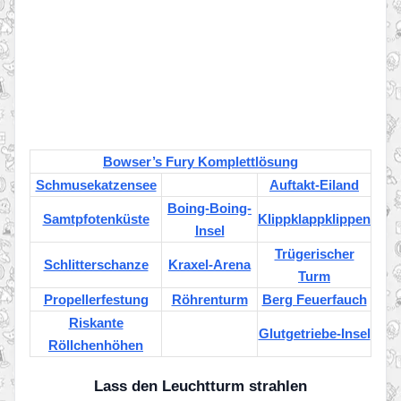
Bowser’s Fury Komplettlösung
Schmusekatzensee
Auftakt-Eiland
Boing-Boing-
Samtpfotenküste
Klippklappklippen
Insel
Trügerischer
Schlitterschanze
Kraxel-Arena
Turm
Propellerfestung
Röhrenturm
Berg Feuerfauch
Riskante
Glutgetriebe-Insel
Röllchenhöhen
Lass den Leuchtturm strahlen