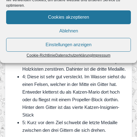
optimieren.
Cookies akzeptieren
Fünf Katzen-Insigne-Stücke
Ablehnen
1: An dem ersten Gitter musst du nach oben
springen. In der Wand findest du die erste Medaille
Einstellungen anzeigen
2: An dem zweiten Drehgitter schwebt oben links die
zweite Medaille.
Cookie-Richtlinie
Datenschutzerklärung
Impressum
3: Dort wo die Katzen sind, kannst du links ein paar
Holzkisten zerstören. Dahinter ist die dritte Medaille.
4: Diese ist sehr gut versteckt. Im Wasser siehst du
einen Felsen, welcher in der Mitte ein Gitter hat.
Entweder kletterst du als Katzen-Mario dort hoch
oder du fliegst mit einem Propeller-Block dorthin.
Hinter dem Gitter ist das vierte Katzen-Insignien-
Stück
5: Kurz vor dem Ziel schwebt die letzte Medaille
zwischen den drei Gittern die sich drehen.