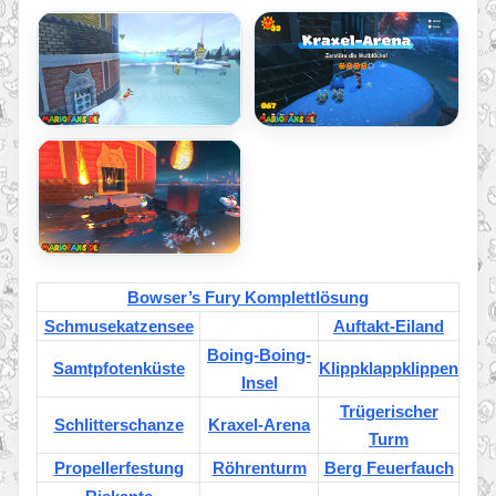
Bowser’s Fury Komplettlösung
Schmusekatzensee
Auftakt-Eiland
Boing-Boing-
Samtpfotenküste
Klippklappklippen
Insel
Trügerischer
Schlitterschanze
Kraxel-Arena
Turm
Propellerfestung
Röhrenturm
Berg Feuerfauch