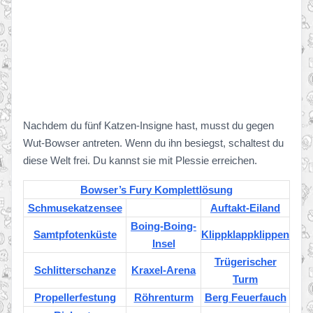
Nachdem du fünf Katzen-Insigne hast, musst du gegen
Wut-Bowser antreten. Wenn du ihn besiegst, schaltest du
diese Welt frei. Du kannst sie mit Plessie erreichen.
Bowser’s Fury Komplettlösung
Schmusekatzensee
Auftakt-Eiland
Boing-Boing-
Samtpfotenküste
Klippklappklippen
Insel
Trügerischer
Schlitterschanze
Kraxel-Arena
Turm
Propellerfestung
Röhrenturm
Berg Feuerfauch