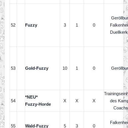
Geröllbu
52
Fuzzy
3
1
0
Falkenhe
Duellkerk
53
Gold-Fuzzy
10
1
0
Geröllbu
Trainingsein
*NEU*
54
X
X
X
des
Kamp
Fuzzy-Horde
Coachs
Falkenhe
55
Wald-Fuzzy
5
3
0