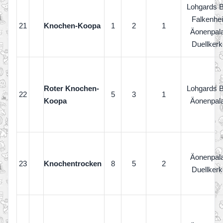
Lohgards 
Falkenhe
21
Knochen-Koopa
1
2
1
Äonenpal
Duellkerk
Roter Knochen-
Lohgards 
22
5
3
1
Koopa
Äonenpal
Äonenpal
23
Knochentrocken
8
5
2
Duellkerk