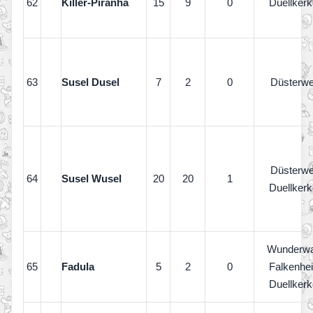
62
Killer-Piranha
15
9
0
Duellkerk
63
Susel Dusel
7
2
0
Düsterw
Düsterw
64
Susel Wusel
20
20
1
Duellkerk
Wunderwa
65
Fadula
5
2
0
Falkenhe
Duellkerk