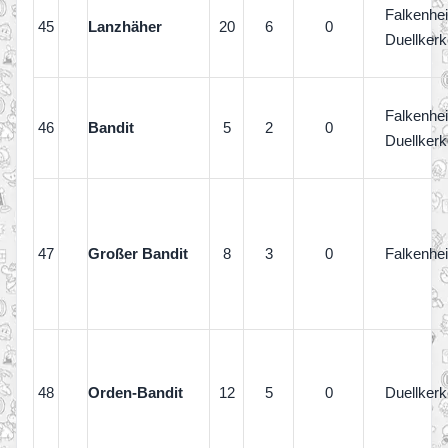
Falkenhe
45
Lanzhäher
20
6
0
Duellkerk
Falkenhe
46
Bandit
5
2
0
Duellkerk
47
Großer Bandit
8
3
0
Falkenhe
48
Orden-Bandit
12
5
0
Duellkerk