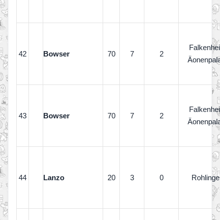
Falkenhe
42
Bowser
70
7
2
Äonenpal
Falkenhe
43
Bowser
70
7
2
Äonenpal
44
Lanzo
20
3
0
Rohlinge