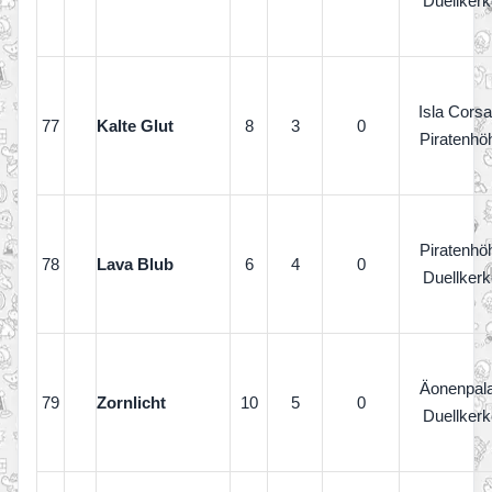
Duellkerk
Isla Corsa
77
Kalte Glut
8
3
0
Piratenhö
Piratenhö
78
Lava Blub
6
4
0
Duellkerk
Äonenpal
79
Zornlicht
10
5
0
Duellkerk