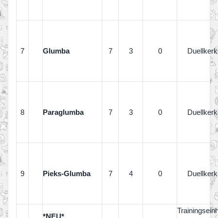
7
Glumba
7
3
0
Duellkerk
8
Paraglumba
7
3
0
Duellkerk
9
Pieks-Glumba
7
4
0
Duellkerk
Trainingsein
*NEU*