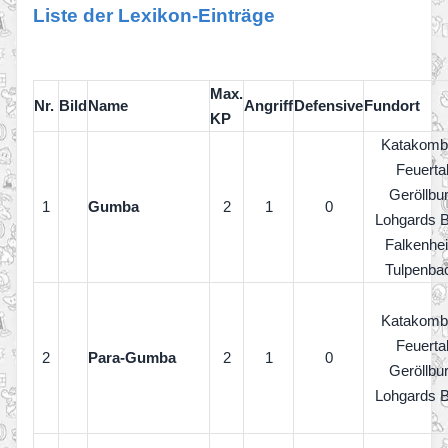
Liste der Lexikon-Einträge
Max.
Nr.
Bild
Name
Angriff
Defensive
Fundort
KP
Katakomb
Feuerta
Geröllbu
1
Gumba
2
1
0
Lohgards 
Falkenhe
Tulpenba
Katakomb
Feuerta
2
Para-Gumba
2
1
0
Geröllbu
Lohgards 