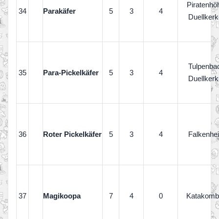
Piratenhö
34
Parakäfer
5
3
4
Duellkerk
Tulpenba
35
Para-Pickelkäfer
5
3
4
Duellkerk
36
Roter Pickelkäfer
5
3
4
Falkenhe
37
Magikoopa
7
4
0
Katakomb