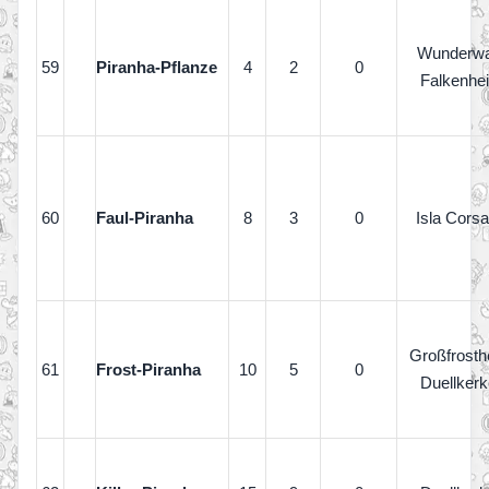
Wunderwa
59
Piranha-Pflanze
4
2
0
Falkenhe
60
Faul-Piranha
8
3
0
Isla Corsa
Großfrost
61
Frost-Piranha
10
5
0
Duellkerk