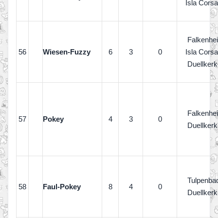
Isla Corsa
Falkenhe
56
Wiesen-Fuzzy
6
3
0
Isla Corsa
Duellkerk
Falkenhe
57
Pokey
4
3
0
Duellkerk
Tulpenba
58
Faul-Pokey
8
4
0
Duellkerk