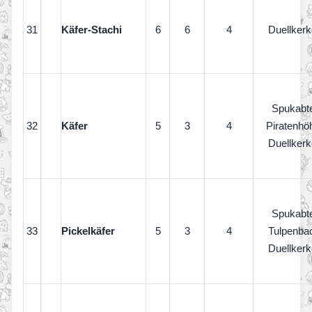
31
Käfer-Stachi
6
6
4
Duellkerk
Spukabte
32
Käfer
5
3
4
Piratenhö
Duellkerk
Spukabte
33
Pickelkäfer
5
3
4
Tulpenba
Duellkerk