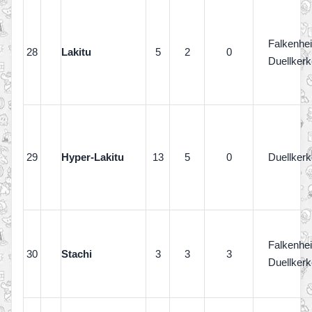
Falkenhe
28
Lakitu
5
2
0
Duellkerk
29
Hyper-Lakitu
13
5
0
Duellkerk
Falkenhe
30
Stachi
3
3
3
Duellkerk