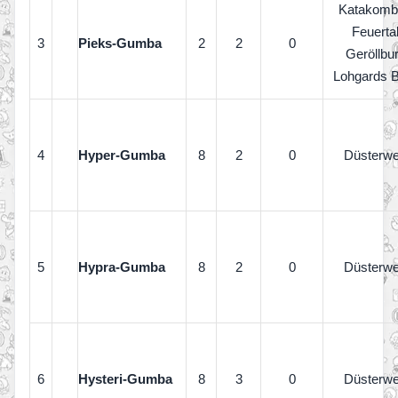
Katakomb
Feuerta
3
Pieks-Gumba
2
2
0
Geröllbu
Lohgards 
4
Hyper-Gumba
8
2
0
Düsterw
5
Hypra-Gumba
8
2
0
Düsterw
6
Hysteri-Gumba
8
3
0
Düsterw