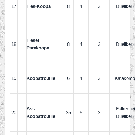
17
Fies-Koopa
8
4
2
Duellkerk
Fieser
18
8
4
2
Duellkerk
Parakoopa
19
Koopatrouille
6
4
2
Katakomb
Ass-
Falkenhe
20
25
5
2
Koopatrouille
Duellkerk