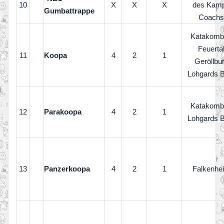
10
X
X
X
des
Kamp
Gumbattrappe
Coachs
Katakomb
Feuerta
11
Koopa
4
2
1
Geröllbu
Lohgards 
Katakomb
12
Parakoopa
4
2
1
Lohgards 
13
Panzerkoopa
4
2
1
Falkenhe