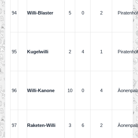
94
Willi-Blaster
5
0
2
Piratenhö
95
Kugelwilli
2
4
1
Piratenhö
96
Willi-Kanone
10
0
4
Äonenpal
97
Raketen-Willi
3
6
2
Äonenpal