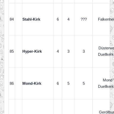
84
Stahl-Kirk
6
4
???
Falkenhe
Düsterw
85
Hyper-Kirk
4
3
3
Duellkerk
Mond
86
Mond-Kirk
6
5
5
Duellkerk
Geröllbu