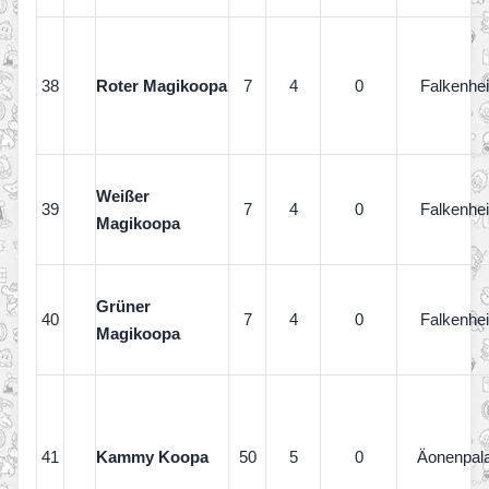
38
Roter Magikoopa
7
4
0
Falkenhe
Weißer
39
7
4
0
Falkenhe
Magikoopa
Grüner
40
7
4
0
Falkenhe
Magikoopa
41
Kammy Koopa
50
5
0
Äonenpal