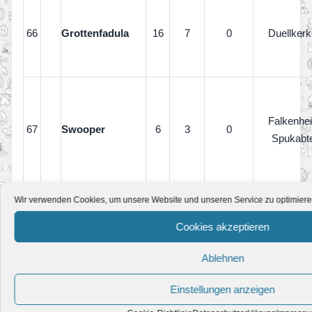
66
Grottenfadula
16
7
0
Duellkerk
Falkenhe
67
Swooper
6
3
0
Spukabte
Wir verwenden Cookies, um unsere Website und unseren Service zu optimiere
Äonenpal
68
Swoopula
9
4
0
Cookies akzeptieren
Duellkerk
Ablehnen
Einstellungen anzeigen