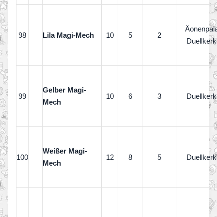
Äonenpal
98
Lila Magi-Mech
10
5
2
Duellkerk
Gelber Magi-
99
10
6
3
Duellkerk
Mech
Weißer Magi-
100
12
8
5
Duellkerk
Mech