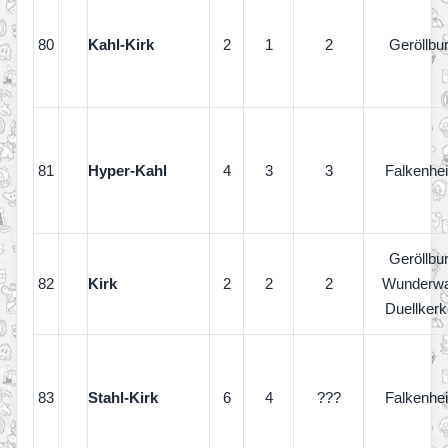
80
Kahl-Kirk
2
1
2
Geröllbu
81
Hyper-Kahl
4
3
3
Falkenhe
Geröllbu
82
Kirk
2
2
2
Wunderwa
Duellkerk
83
Stahl-Kirk
6
4
???
Falkenhe