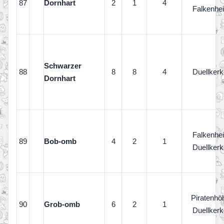
87
Dornhart
2
1
4
Falkenhe
Schwarzer
88
8
8
4
Duellkerk
Dornhart
Falkenhe
89
Bob-omb
4
2
1
Duellkerk
Piratenhö
90
Grob-omb
6
2
1
Duellkerk