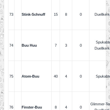
73
Stink-Schnuff
15
8
0
Duellkerk
Spukabte
74
Buu Huu
7
3
0
Duellkerk
75
Atom-Buu
40
4
0
Spukabte
Glimmer-Te
76
Finster-Buu
8
4
0