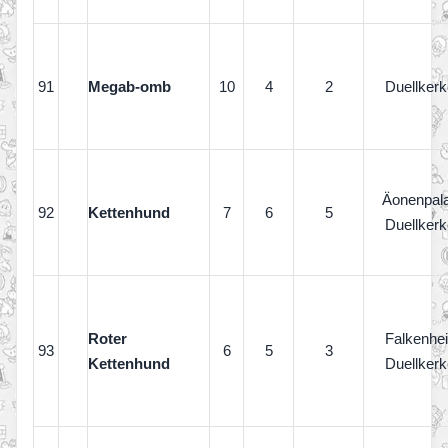
91
Megab-omb
10
4
2
Duellkerk
Äonenpal
92
Kettenhund
7
6
5
Duellkerk
Roter
Falkenhe
93
6
5
3
Kettenhund
Duellkerk