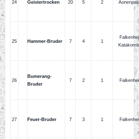
24
Geistertrocken
20
5
2
Äonenpal
Falkenhe
25
Hammer-Bruder
7
4
1
Katakomb
Bumerang-
26
7
2
1
Falkenhe
Bruder
27
Feuer-Bruder
7
3
1
Falkenhe