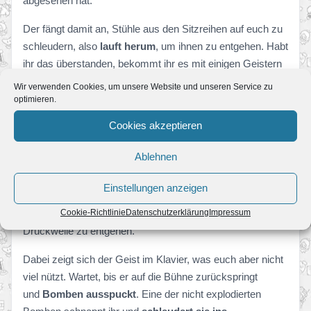
abgesehen hat.
Der fängt damit an, Stühle aus den Sitzreihen auf euch zu
schleudern, also
lauft herum
, um ihnen zu entgehen. Habt
ihr das überstanden, bekommt ihr es mit einigen Geistern
zu tun. Nutzt den
Druckstrampler
, um ihre Brillen
Wir verwenden Cookies, um unsere Website und unseren Service zu
wegzuschleudern, dann blitzt sie an und saugt sie ein.
optimieren.
Cookies akzeptieren
Nun bekommt ihr es mit dem Pianistengeist
Tasten-
Torsten
zu tun, der sich im Klavier verbirgt und mit
Ablehnen
diesem auf euch los geht. Achtet auf seine Attacken, die
fügen euch ordentlich Schaden zu. Und auch wenn er
Einstellungen anzeigen
beim vierten Versuch hart auf dem Boden aufschlägt,
Cookie-Richtlinie
Datenschutzerklärung
Impressum
solltet ihr per
Druckstrampler
springen, um der
Druckwelle zu entgehen.
Dabei zeigt sich der Geist im Klavier, was euch aber nicht
viel nützt. Wartet, bis er auf die Bühne zurückspringt
und
Bomben ausspuckt
. Eine der nicht explodierten