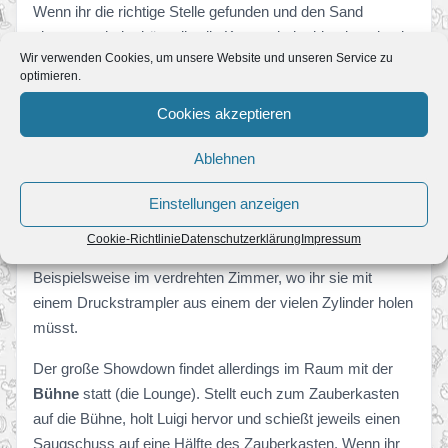
Wenn ihr die richtige Stelle gefunden und den Sand
abgesaugt habt, könnt ihr die Katze wieder blenden, damit
Wir verwenden Cookies, um unsere Website und unseren Service zu
sie wieder wächst und es zum zweiten Kampf kommt.
optimieren.
Das Ganze läuft genauso ab, wie im Stockwerk zuvor. Hat
sie auch den zweiten Schwanz verloren, flüchtet die Katze
Cookies akzeptieren
abermals. Und zwar in das Stockwerk darunter, in die
Ablehnen
Zauberetage „Welt der Wunder“.
Fahrt mit dem Aufzug in die elfte Etage. Hier solltet ihr die
Einstellungen anzeigen
Fußspuren der Katze aufmerksam verfolgen, denn sie
Cookie-Richtlinie
Datenschutzerklärung
Impressum
macht in einigen Zimmern kurz Zwischenhalt.
Beispielsweise im verdrehten Zimmer, wo ihr sie mit
einem Druckstrampler aus einem der vielen Zylinder holen
müsst.
Der große Showdown findet allerdings im Raum mit der
Bühne
statt (die Lounge). Stellt euch zum Zauberkasten
auf die Bühne, holt Luigi hervor und schießt jeweils einen
Saugschuss auf eine Hälfte des Zauberkasten. Wenn ihr