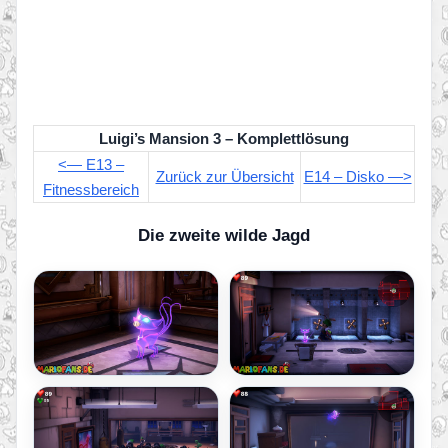
Luigi’s Mansion 3 – Komplettlösung
<— E13 –
Zurück zur Übersicht
E14 – Disko —>
Fitnessbereich
Die zweite wilde Jagd