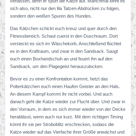
verlassen, denn er spürt die Katze auf. Manchmal lohnt es
sich also, nicht nur den lila Tatzen-Abdrücken zu folgen,
sondern den weißen Spuren des Hundes.
Das Kätzchen schickt euch kreuz und quer durch den
Fitnessbereich. Schaut zuerst in den Duschraum. Dort
versteckt es sich im Wäschekorb. Anschließend flüchtet
es in den Kraftraum, und zwar in den Sandsack. Saugt
euch einen Boxhandschuh an und feuert ihn auf den
Sandsack, um den Plagegeist herauszulocken.
Bevor es zu einer Konfrontation kommt, hetzt das
Polterkätzchen euch einen Haufen Geister an den Hals.
An diesem Kampf kommt ihr nicht vorbei. Und auch
danach geht die Katze wieder zur Flucht über. Und zwar in
den Vorraum, in dem es sich immer wieder von der Decke
herablässt, wenn auch nur kurz. Mit dem richtigen Timing
könnt ihr sie per Stroboblitz erschrecken, sodass die
Katze wieder auf das Vierfache ihrer Größe anwächst und