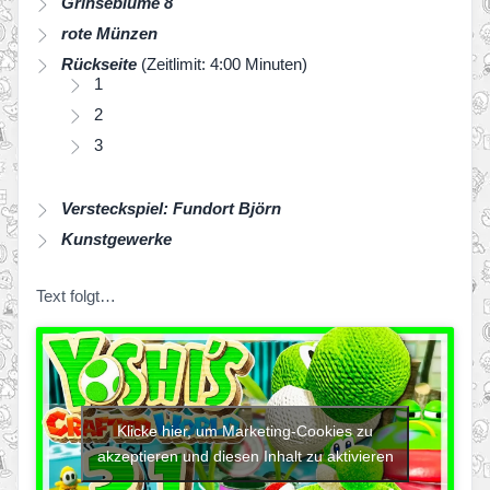
Grinseblume 8
rote Münzen
Rückseite
(Zeitlimit: 4:00 Minuten)
1
2
3
Versteckspiel: Fundort Björn
Kunstgewerke
Text folgt…
Klicke hier, um Marketing-Cookies zu
akzeptieren und diesen Inhalt zu aktivieren