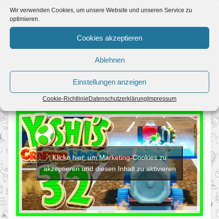
Rückseite
(Zeitlimit: 3:00 Minuten)
Wir verwenden Cookies, um unsere Website und unseren Service zu
1
optimieren.
2
Cookies akzeptieren
3
Ablehnen
Versteckspiel: Fundort Björn
Einstellungen anzeigen
Text folgt…
Cookie-Richtlinie
Datenschutzerklärung
Impressum
Klicke hier, um Marketing-Cookies zu
akzeptieren und diesen Inhalt zu aktivieren