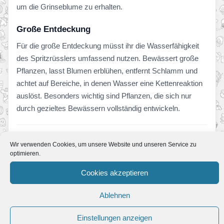
um die Grinseblume zu erhalten.
Große Entdeckung
Für die große Entdeckung müsst ihr die Wasserfähigkeit
des Spritzrüsslers umfassend nutzen. Bewässert große
Pflanzen, lasst Blumen erblühen, entfernt Schlamm und
achtet auf Bereiche, in denen Wasser eine Kettenreaktion
auslöst. Besonders wichtig sind Pflanzen, die sich nur
durch gezieltes Bewässern vollständig entwickeln.
Rankenschnapp Nest
Wir verwenden Cookies, um unsere Website und unseren Service zu
optimieren.
Im
Rankenschnapp Nest
müsst ihr euch vor einer
Cookies akzeptieren
langen, greifenden Pflanzen-Kreatur in Acht nehmen.
Rankenschnapp verfolgt euch, greift nach Yoshi und zieht
Ablehnen
sich durch enge Bereiche. Gleichzeitig könnt ihr seine
Kraft nutzen, um Hindernisse zu zerstören und Nüsse zu
Einstellungen anzeigen