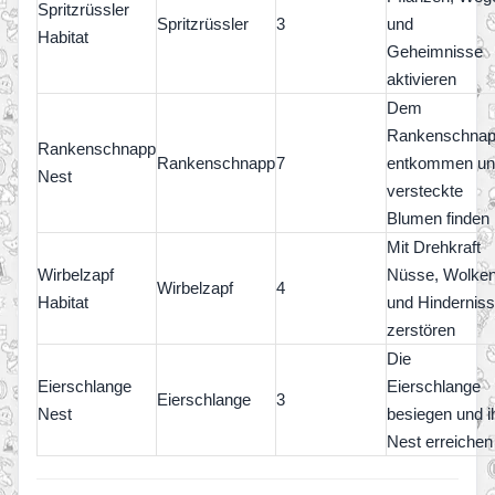
Spritzrüssler
Spritzrüssler
3
und
Habitat
Geheimnisse
aktivieren
Dem
Rankenschna
Rankenschnapp
Rankenschnapp
7
entkommen un
Nest
versteckte
Blumen finden
Mit Drehkraft
Wirbelzapf
Nüsse, Wolke
Wirbelzapf
4
Habitat
und Hindernis
zerstören
Die
Eierschlange
Eierschlange
Eierschlange
3
Nest
besiegen und i
Nest erreichen