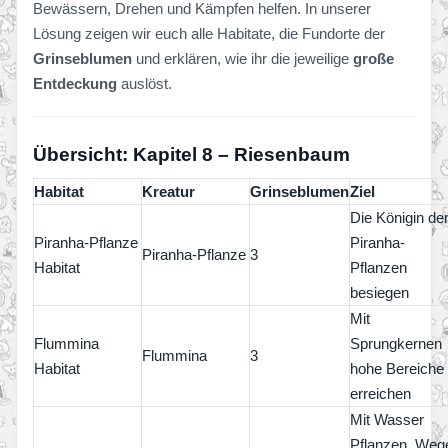
Bewässern, Drehen und Kämpfen helfen. In unserer
Lösung zeigen wir euch alle Habitate, die Fundorte der
Grinseblumen
und erklären, wie ihr die jeweilige
große
Entdeckung
auslöst.
Übersicht: Kapitel 8 – Riesenbaum
Habitat
Kreatur
Grinseblumen
Ziel
Die Königin de
Piranha-Pflanze
Piranha-
Piranha-Pflanze
3
Habitat
Pflanzen
besiegen
Mit
Flummina
Sprungkernen
Flummina
3
Habitat
hohe Bereiche
erreichen
Mit Wasser
Pflanzen, Weg