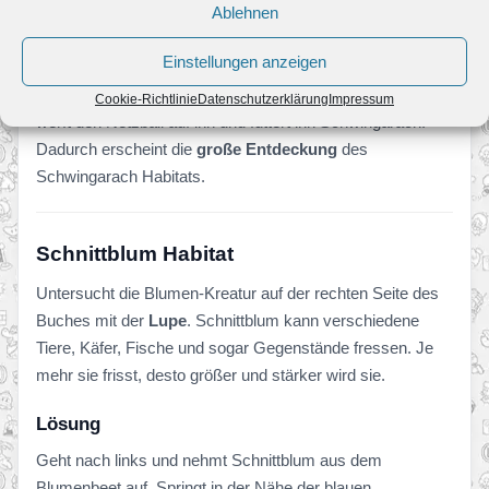
Ablehnen
Große Entdeckung
Einstellungen anzeigen
Zum Abschluss müsst ihr den schnellen blauen Käfer
finden, der durch das Gebiet fliegt. Sobald ihr ihn seht,
Cookie-Richtlinie
Datenschutzerklärung
Impressum
werft den Netzball auf ihn und füttert ihn Schwingarach.
Dadurch erscheint die
große Entdeckung
des
Schwingarach Habitats.
Schnittblum Habitat
Untersucht die Blumen-Kreatur auf der rechten Seite des
Buches mit der
Lupe
. Schnittblum kann verschiedene
Tiere, Käfer, Fische und sogar Gegenstände fressen. Je
mehr sie frisst, desto größer und stärker wird sie.
Lösung
Geht nach links und nehmt Schnittblum aus dem
Blumenbeet auf. Springt in der Nähe der blauen