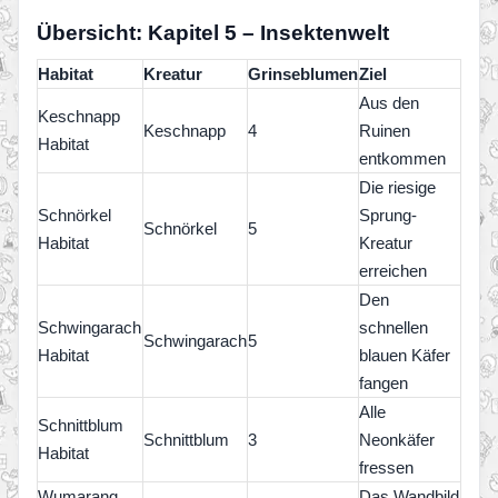
Übersicht: Kapitel 5 – Insektenwelt
Habitat
Kreatur
Grinseblumen
Ziel
Aus den
Keschnapp
Keschnapp
4
Ruinen
Habitat
entkommen
Die riesige
Schnörkel
Sprung-
Schnörkel
5
Habitat
Kreatur
erreichen
Den
Schwingarach
schnellen
Schwingarach
5
Habitat
blauen Käfer
fangen
Alle
Schnittblum
Schnittblum
3
Neonkäfer
Habitat
fressen
Wumarang
Das Wandbild