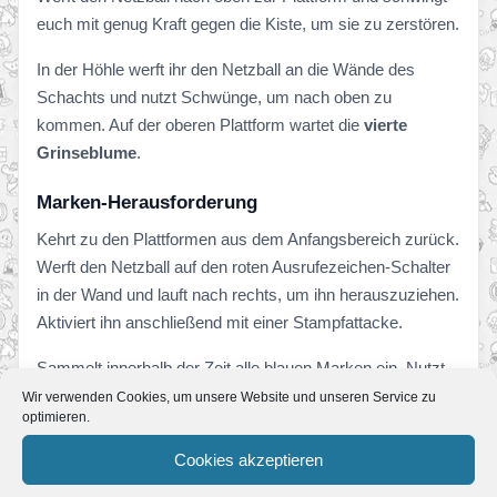
euch mit genug Kraft gegen die Kiste, um sie zu zerstören.
In der Höhle werft ihr den Netzball an die Wände des
Schachts und nutzt Schwünge, um nach oben zu
kommen. Auf der oberen Plattform wartet die
vierte
Grinseblume
.
Marken-Herausforderung
Kehrt zu den Plattformen aus dem Anfangsbereich zurück.
Werft den Netzball auf den roten Ausrufezeichen-Schalter
in der Wand und lauft nach rechts, um ihn herauszuziehen.
Aktiviert ihn anschließend mit einer Stampfattacke.
Sammelt innerhalb der Zeit alle blauen Marken ein. Nutzt
dafür Schwingarachs Netz, Schwünge und Sprünge.
Wir verwenden Cookies, um unsere Website und unseren Service zu
optimieren.
Wenn ihr alle Marken erwischt habt, erscheint die
fünfte
Grinseblume
oberhalb der Plattform in der Nähe des
Cookies akzeptieren
goldenen Käfers.