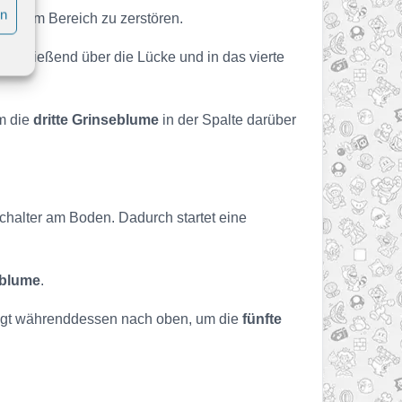
en
 diesem Bereich zu zerstören.
anschließend über die Lücke und in das vierte
um die
dritte Grinseblume
in der Spalte darüber
-Schalter am Boden. Dadurch startet eine
eblume
.
ringt währenddessen nach oben, um die
fünfte