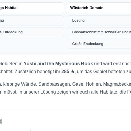
a Habitat
Wüsterich Domain
ng
Lösung
e Entdeckung
Bossabschnitt mit Bowser Jr. und
Große Entdeckung
Gebieten in
Yoshi and the Mysterious Book
und wird erst nac
altet. Zusätzlich benötigt ihr
285 ★
, um das Gebiet betreten z
en, klebrige Wände, Sandpassagen, Gase, Höhlen, Magmabecken
n müsst. In unserer Lösung zeigen wir euch alle Habitate, die 
d