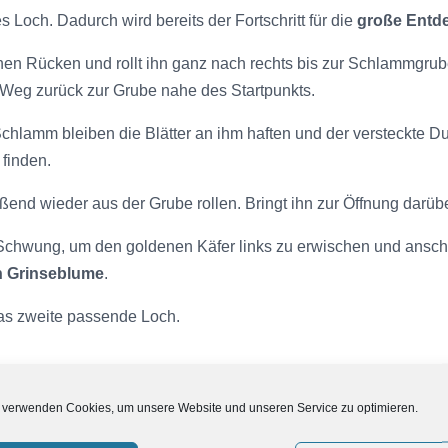
 Loch. Dadurch wird bereits der Fortschritt für die
große Entd
einen Rücken und rollt ihn ganz nach rechts bis zur Schlammgrub
n Weg zurück zur Grube nahe des Startpunkts.
n Schlamm bleiben die Blätter an ihm haften und der versteckte D
finden.
ßend wieder aus der Grube rollen. Bringt ihn zur Öffnung darübe
nen Schwung, um den goldenen Käfer links zu erwischen und ans
n Grinseblume
.
 das zweite passende Loch.
rgrund fallen und geht nach rechts zur Wippe. Rollt einen schla
 verwenden Cookies, um unsere Website und unseren Service zu optimieren.
ll nach rechts hinauf, um Kullroll in das dritte Loch zu beförder