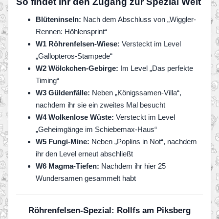
So findet ihr den Zugang zur Spezial Welt
Blüteninseln:
Nach dem Abschluss von „Wiggler-
Rennen: Höhlensprint“
W1 Röhrenfelsen-Wiese:
Versteckt im Level
„Gallopteros-Stampede“
W2 Wölckchen-Gebirge:
Im Level „Das perfekte
Timing“
W3 Güldenfälle:
Neben „Königssamen-Villa“,
nachdem ihr sie ein zweites Mal besucht
W4 Wolkenlose Wüste:
Versteckt im Level
„Geheimgänge im Schiebemax-Haus“
W5 Fungi-Mine:
Neben „Poplins in Not“, nachdem
ihr den Level erneut abschließt
W6 Magma-Tiefen:
Nachdem ihr hier 25
Wundersamen gesammelt habt
Röhrenfelsen-Spezial: Rollfs am Piksberg