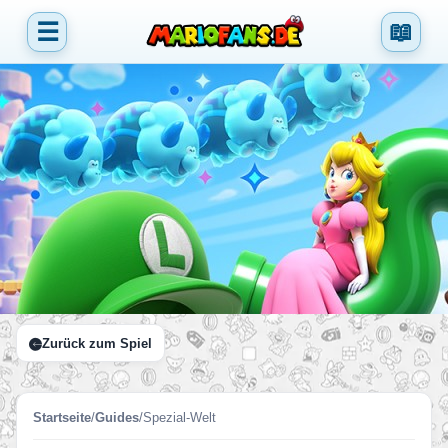
☰
📖
Zurück zum Spiel
Startseite
/
Guides
/
Spezial-Welt