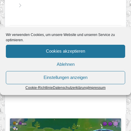
Magma-Spezial: Tempo, Tempo!
Wir verwenden Cookies, um unsere Website und unseren Service zu
optimieren.
Videolösung
Bilder
Cookies akzeptieren
Ablehnen
Einstellungen anzeigen
Cookie-Richtlinie
Datenschutzerklärung
Impressum