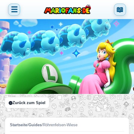
☰
📖
Zurück zum Spiel
Startseite
/
Guides
/
Röhrenfelsen-Wiese