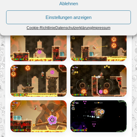
Ablehnen
Einstellungen anzeigen
Höhle der kreisenden Flammen
Cookie-Richtlinie
Datenschutzerklärung
Impressum