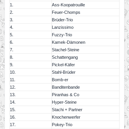
1.
Ass-Koopatrouille
2.
Feuer-Chomps
3.
Brüder-Trio
4.
Lanzissimo
5.
Fuzzy-Trio
6.
Kamek-Dämonen
7.
Stachel-Steine
8.
Schattengang
9.
Pickel-Käfer
10.
Stahl-Brüder
11.
Bomb-er
12.
Banditenbande
13.
Piranhas & Co
14.
Hyper-Steine
15.
Stachi + Partner
16.
Knochenwerfer
17.
Pokey-Trio