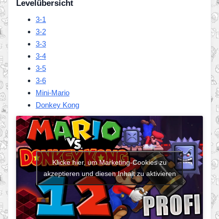
Levelübersicht
3-1
3-2
3-3
3-4
3-5
3-6
Mini-Mario
Donkey Kong
Klicke hier, um Marketing-Cookies zu
akzeptieren und diesen Inhalt zu aktivieren