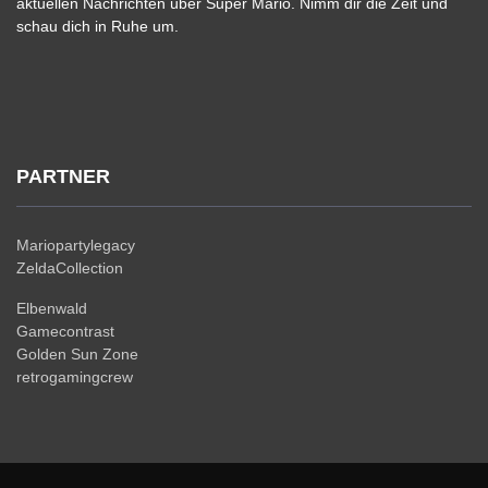
aktuellen Nachrichten über Super Mario. Nimm dir die Zeit und
schau dich in Ruhe um.
PARTNER
Mariopartylegacy
ZeldaCollection
Elbenwald
Gamecontrast
Golden Sun Zone
retrogamingcrew