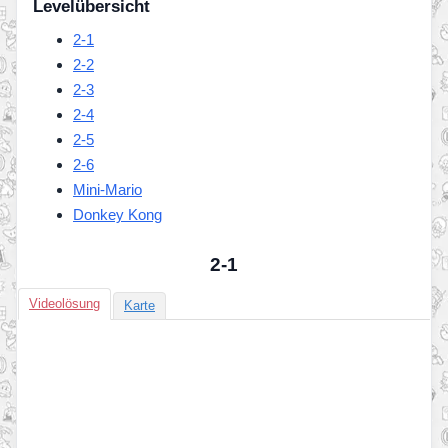
Levelübersicht
2-1
2-2
2-3
2-4
2-5
2-6
Mini-Mario
Donkey Kong
2-1
Videolösung
Karte