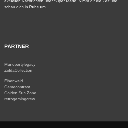
aktuellen Nachrichten über Super Mario. Nimm dir die Zeit und
schau dich in Ruhe um.
PARTNER
Mariopartylegacy
ZeldaCollection
Elbenwald
Gamecontrast
Golden Sun Zone
retrogamingcrew