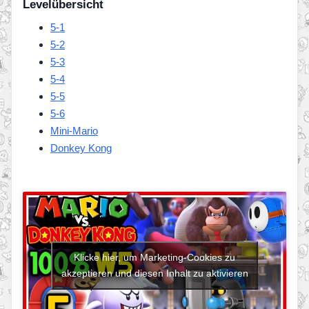
Levelübersicht
5-1
5-2
5-3
5-4
5-5
5-6
Mini-Mario
Donkey Kong
Klicke hier, um Marketing-Cookies zu
akzeptieren und diesen Inhalt zu aktivieren