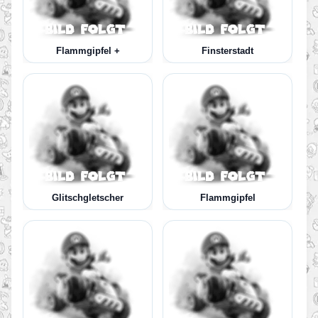
Flammgipfel +
Finsterstadt
Glitschgletscher
Flammgipfel