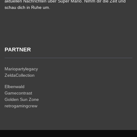
aktuellen Nachrichten über Super Mario. Nimm dir die Zeit und
schau dich in Ruhe um.
PARTNER
Mariopartylegacy
ZeldaCollection
Elbenwald
Gamecontrast
Golden Sun Zone
retrogamingcrew