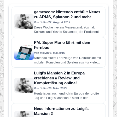
gamescom: Nintendo enthüllt Neues
zu ARMS, Splatoon 2 und mehr
Von JoKo
•
22. August 2017
Diese Woche live am Messestand: Yoshiaki
Koizumi und Yoshio Sakamoto, die Produzenten
von Super Mario Odyssey und Metroid…
PM: Super Mario fährt mit dem
Fernbus
Von Melvin
•
3. Mai 2016
Nintendo stattet Fahrzeuge von DeinBus.de mit
mobilen Konsolen und Spielen aus Für viele
Passagiere von DeinBus.de vergeht die…
Luigi’s Mansion 2 in Europa
erschienen // Review und
Komplettlösung online!
Von JoKo
•
28. März 2013
Heute ist es auch endlich in Europa der große
Tag und Luigi’s Mansion 2 steht in den
Regalen…
Neue Informationen zu Luigi’s
Mansion 2