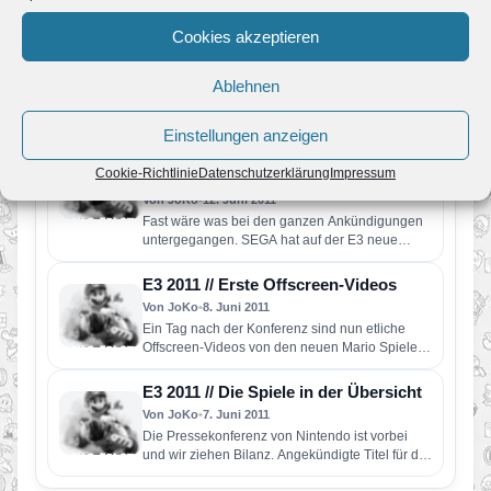
E3 2011 // Weitere Offscreen-Videos
Cookies akzeptieren
Von JoKo
•
13. Juni 2011
Die E3 ist schon wieder vorbei, doch noch
Ablehnen
immer werden neue Offscreen-Videos
hochgeladen. Besonders interessant sind die
von…
Einstellungen anzeigen
E3 2011 // Neues zu Mario & Sonic bei
den Olympischen Spielen London
Cookie-Richtlinie
Datenschutzerklärung
Impressum
2012
Von JoKo
•
12. Juni 2011
Fast wäre was bei den ganzen Ankündigungen
untergegangen. SEGA hat auf der E3 neue
Screenshots und Artworks zum…
E3 2011 // Erste Offscreen-Videos
Von JoKo
•
8. Juni 2011
Ein Tag nach der Konferenz sind nun etliche
Offscreen-Videos von den neuen Mario Spielen
aufgetaucht. Wir wollen diese…
E3 2011 // Die Spiele in der Übersicht
Von JoKo
•
7. Juni 2011
Die Pressekonferenz von Nintendo ist vorbei
und wir ziehen Bilanz. Angekündigte Titel für die
Wii U: New Super…