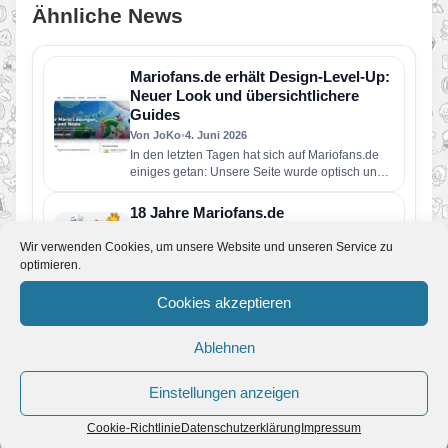
Ähnliche News
Mariofans.de erhält Design-Level-Up:
Neuer Look und übersichtlichere
Guides
Von JoKo
•
4. Juni 2026
In den letzten Tagen hat sich auf Mariofans.de
einiges getan: Unsere Seite wurde optisch und
technisch umfangreich überarbeitet…
18 Jahre Mariofans.de
Von JoKo
•
3. Februar 2026
Wir verwenden Cookies, um unsere Website und unseren Service zu
Heute ist ein ganz besonderer Tag: Mariofans.de
optimieren.
feiert sein 18-jähriges Jubiläum. Was im Jahr
2008 als kleine Fanseite…
Cookies akzeptieren
Mario Kart 8 Deluxe – Gewinnspiel –
Mariofans.de
Ablehnen
Von JoKo
•
17. November 2022
In knapp einem Monat ist schon wieder
Weihnachten und wir möchten euch die
Einstellungen anzeigen
Vorweihnachtszeit mit einem Gewinnspiel
versüßen.…
Intern: 14 Jahre Mariofans.de
Cookie-Richtlinie
Datenschutzerklärung
Impressum