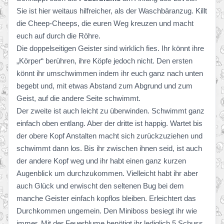
Sie ist hier weitaus hilfreicher, als der Waschbäranzug. Killt
die Cheep-Cheeps, die euren Weg kreuzen und macht
euch auf durch die Röhre.
Die doppelseitigen Geister sind wirklich fies. Ihr könnt ihre
„Körper“ berühren, ihre Köpfe jedoch nicht. Den ersten
könnt ihr umschwimmen indem ihr euch ganz nach unten
begebt und, mit etwas Abstand zum Abgrund und zum
Geist, auf die andere Seite schwimmt.
Der zweite ist auch leicht zu überwinden. Schwimmt ganz
einfach oben entlang. Aber der dritte ist happig. Wartet bis
der obere Kopf Anstalten macht sich zurückzuziehen und
schwimmt dann los. Bis ihr zwischen ihnen seid, ist auch
der andere Kopf weg und ihr habt einen ganz kurzen
Augenblick um durchzukommen. Vielleicht habt ihr aber
auch Glück und erwischt den seltenen Bug bei dem
manche Geister einfach kopflos bleiben. Erleichtert das
Durchkommen ungemein. Den Miniboss besiegt ihr wie
immer. Mit der Feuerblume benötigt ihr lediglich 5 Schuss.