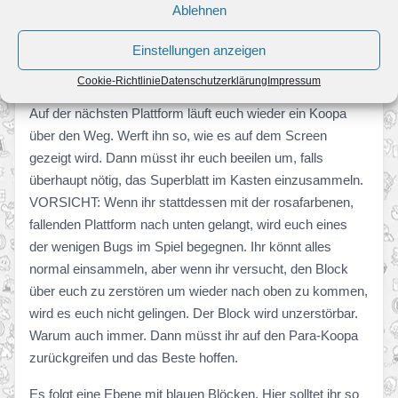
Ablehnen
Betäubt den folgenden Koopa und tretet ihn nach kurzer
Zeit nach rechts. Er wird den Multi-Münz-Block für euch
Einstellungen anzeigen
einlösen. Treten ihr ihn zu rasch nach rechts, fliegt er aus
dem Level, also lasst euch nur Zeit.
Cookie-Richtlinie
Datenschutzerklärung
Impressum
Auf der nächsten Plattform läuft euch wieder ein Koopa
über den Weg. Werft ihn so, wie es auf dem Screen
gezeigt wird. Dann müsst ihr euch beeilen um, falls
überhaupt nötig, das Superblatt im Kasten einzusammeln.
VORSICHT: Wenn ihr stattdessen mit der rosafarbenen,
fallenden Plattform nach unten gelangt, wird euch eines
der wenigen Bugs im Spiel begegnen. Ihr könnt alles
normal einsammeln, aber wenn ihr versucht, den Block
über euch zu zerstören um wieder nach oben zu kommen,
wird es euch nicht gelingen. Der Block wird unzerstörbar.
Warum auch immer. Dann müsst ihr auf den Para-Koopa
zurückgreifen und das Beste hoffen.
Es folgt eine Ebene mit blauen Blöcken. Hier solltet ihr so