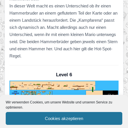
In dieser Welt macht es einen Unterschied ob ihr einen
Hammerbruder an einem geflutetem Teil der Karte oder an
einem Landstück herausfordert. Die „Kampfarena“ passt
sich dynamisch an. Macht allerdings auch nur einen
Unterschied, wenn ihr mit einem kleinen Mario unterwegs
seid. Die beiden Hammerbrüder geben jeweils einen Stern
und einen Hammer her. Und auch hier gilt die Hot-Spot-
Regel.
Level 6
Ein selbstständig-scrollendes Level. Die Feuerblume ist
Wir verwenden Cookies, um unsere Website und unseren Service zu
optimieren.
nicht empfehlenswert. Behaltet lieber, sofern vorhanden,
euer Superblatt. Passt auf den rosafarbenen Boden auf, er
Cookies akzeptieren
hält bekanntlich nicht lange.