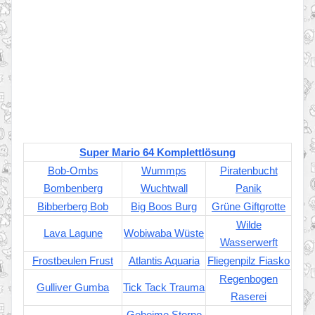
Super Mario 64 Komplettlösung
Bob-Ombs
Wummps
Piratenbucht
Bombenberg
Wuchtwall
Panik
Bibberberg Bob
Big Boos Burg
Grüne Giftgrotte
Wilde
Lava Lagune
Wobiwaba Wüste
Wasserwerft
Frostbeulen Frust
Atlantis Aquaria
Fliegenpilz Fiasko
Regenbogen
Gulliver Gumba
Tick Tack Trauma
Raserei
Geheime Sterne