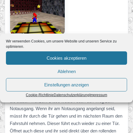
Wir verwenden Cookies, um unsere Website und unseren Service zu
optimieren.
Mission 5:
Cookies akzeptieren
SUCHE IM NEBEL DEN NOTAUSGANG!
Ablehnen
Ihr müsst wieder ins Nebellabyrinth gehen. Auf der Karte
ist jetzt der blaue Kreis links euer Ziel. Im Labyrinth holt ihr
Einstellungen anzeigen
euch wieder die Titanenkappe und geht zum blauen
Schalter. Aktiviert den Schalter und hinter euch erscheinen
Cookie-Richtlinie
Datenschutzerklärung
Impressum
die blauen Münzen. Diese weisen euch den Weg zum
Notausgang. Wenn ihr am Notausgang angelangt seid,
müsst ihr durch die Tür gehen und im nächsten Raum den
Fahrstuhl nehmen. Dieser führt euch wieder zu einer Tür.
Öffnet auch diese und ihr seid direkt über den rollenden