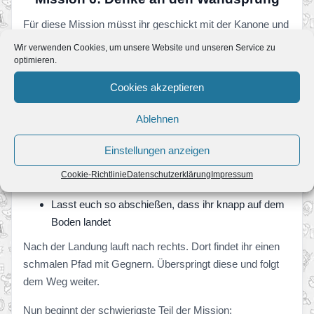
Für diese Mission müsst ihr geschickt mit der Kanone und
euren Sprungfähigkeiten umgehen. Nutzt zunächst die
Wir verwenden Cookies, um unsere Website und unseren Service zu
Abkürzung bei der zerstörten Brücke, um schnell nach
optimieren.
unten zu gelangen.
Cookies akzeptieren
Geht anschließend zur Kanone, die euch der rosa Bob-
Ablehnen
omb geöffnet hat.
Einstellungen anzeigen
Zielt zuerst auf den Tannenbaum in der Spalte, um
euch zu orientieren
Cookie-Richtlinie
Datenschutzerklärung
Impressum
Richtet euch danach weiter zur Felswand aus
Lasst euch so abschießen, dass ihr knapp auf dem
Boden landet
Nach der Landung lauft nach rechts. Dort findet ihr einen
schmalen Pfad mit Gegnern. Überspringt diese und folgt
dem Weg weiter.
Nun beginnt der schwierigste Teil der Mission: